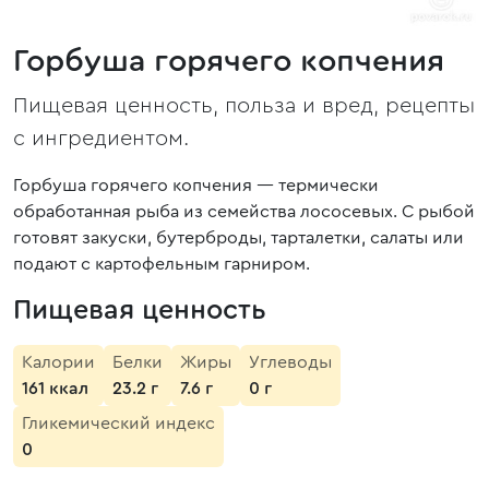
Горбуша горячего копчения
Пищевая ценность, польза и вред, рецепты
с ингредиентом.
Горбуша горячего копчения — термически
обработанная рыба из семейства лососевых. С рыбой
готовят закуски, бутерброды, тарталетки, салаты или
подают с картофельным гарниром.
Пищевая ценность
Калории
Белки
Жиры
Углеводы
161 ккал
23.2 г
7.6 г
0 г
Гликемический индекс
0