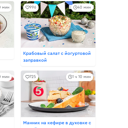
10 мин
996
40 мин
Крабовый салат с йогуртовой
заправкой
0 мин
725
1 ч 10 мин
Манник на кефире в духовке с