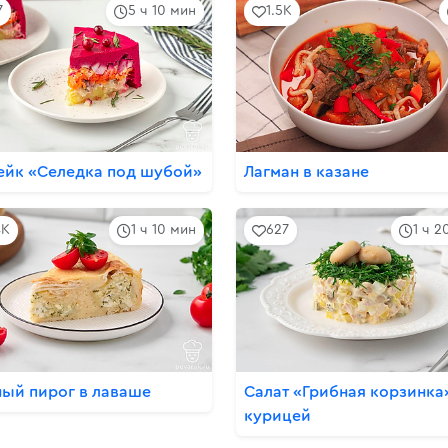
7
5 ч 10 мин
1.5K
ейк «Селедка под шубой»
Лагман в казане
4K
1 ч 10 мин
627
1 ч 2
ый пирог в лаваше
Салат «Грибная корзинка
курицей