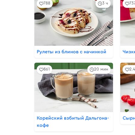
788
3 ч
73
Рулеты из блинов с начинкой
Чизк
861
20 мин
2.
Корейский взбитый Дальгона-
Сырн
кофе