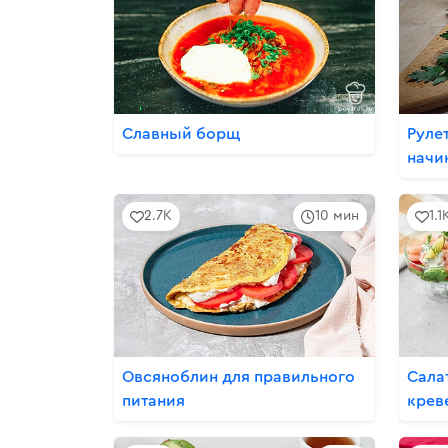
Славный борщ
Руле
начи
2.7K
10 мин
1.1
Овсяноблин для правильного
Сала
питания
крев