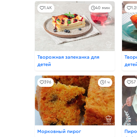
1.4K
40 мин
1.
Творожная запеканка для
Твор
детей
дете
396
1 ч
57
Морковный пирог
Пиро