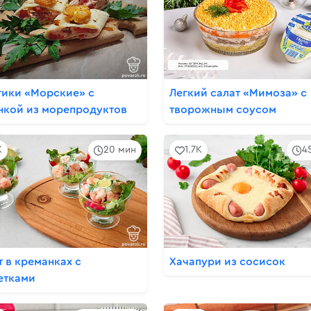
тики «Морские» с
Легкий салат «Мимоза» с
нкой из морепродуктов
творожным соусом
K
20 мин
1.7K
4
т в креманках с
Хачапури из сосисок
етками