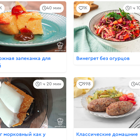
2K
40 мин
1K
1 ч 
ожная запеканка для
Винегрет без огурцов
й
1 ч 20 мин
998
4
г морковный как у
Классические домашние