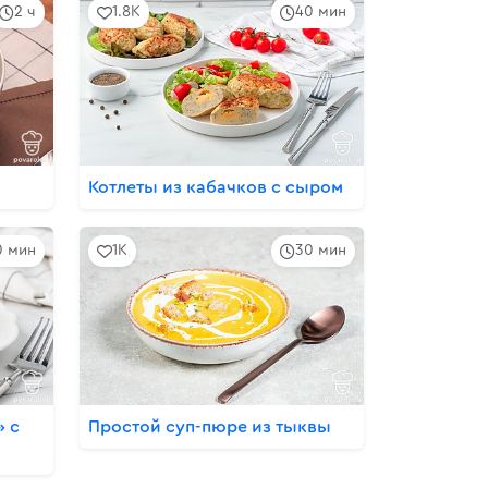
2 ч
1.8K
40 мин
Котлеты из кабачков с сыром
0 мин
1K
30 мин
» с
Простой суп-пюре из тыквы