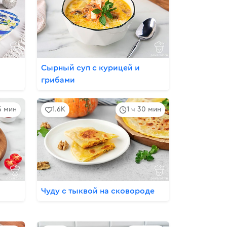
Сырный суп с курицей и
грибами
5 мин
1.6K
1 ч 30 мин
Чуду с тыквой на сковороде