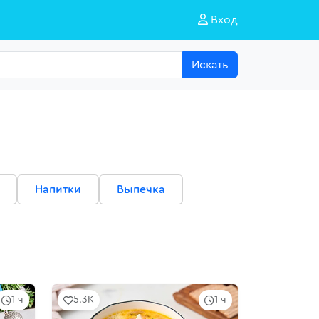
Вход
Искать
Напитки
Выпечка
1 ч
5.3K
1 ч