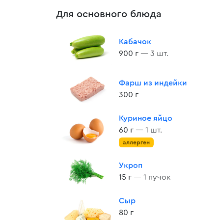
Для основного блюда
Кабачок
900 г
— 3 шт.
Фарш из индейки
300 г
Куриное яйцо
60 г
— 1 шт.
аллерген
Укроп
15 г
— 1 пучок
Сыр
80 г