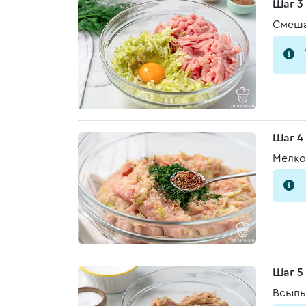
Шаг 3
Смеша
Шаг 4
Мелко
Шаг 5
Всыпь