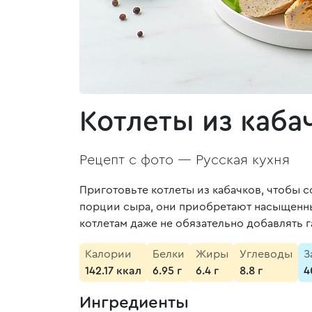
Котлеты из каба
Рецепт с фото —
Русская кухня
Приготовьте котлеты из кабачков, чтобы 
порции сыра, они приобретают насыщенный
котлетам даже не обязательно добавлять г
Калории
Белки
Жиры
Углеводы
З
142.17 ккал
6.95 г
6.4 г
8.8 г
4
Ингредиенты