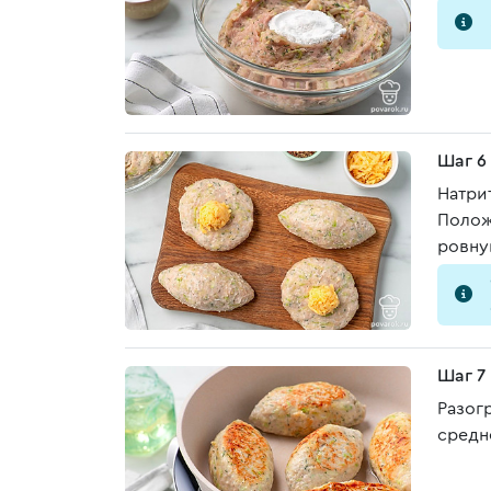
Шаг 6
Натри
Полож
ровну
Шаг 7
Разог
средн