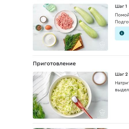
Шаг 1
Помой
Подго
Приготовление
Шаг 2
Натрит
выдел