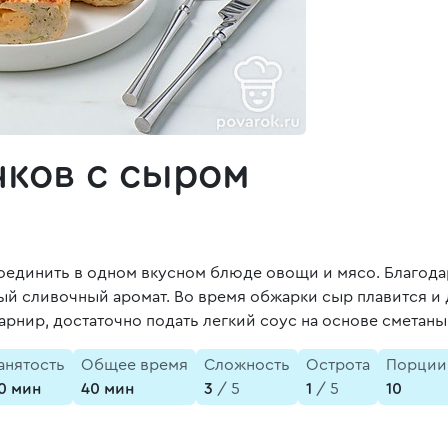
чков с сыром
соединить в одном вкусном блюде овощи и мясо. Благод
 сливочный аромат. Во время обжарки сыр плавится и де
арнир, достаточно подать легкий соус на основе сметаны
анятость
Общее время
Сложность
Острота
Порции
0 мин
40 мин
3
/ 5
1
/ 5
10