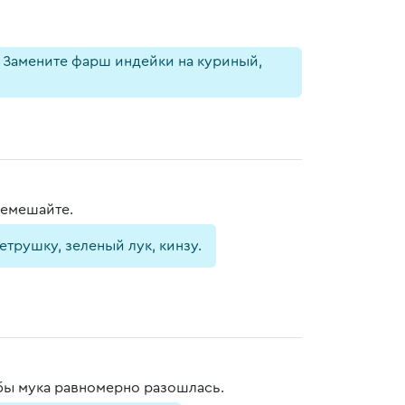
 Замените фарш индейки на куриный,
ремешайте.
трушку, зеленый лук, кинзу.
бы мука равномерно разошлась.