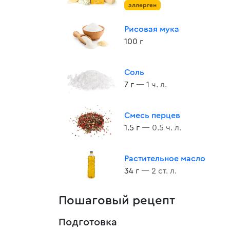
аллерген
Рисовая мука
100 г
Соль
7 г
— 1 ч. л.
Смесь перцев
1.5 г
— 0.5 ч. л.
Растительное масло
34 г
— 2 ст. л.
Пошаговый рецепт
Подготовка