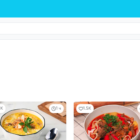
3K
1 ч
1.5K