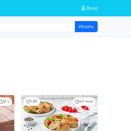
Вход
Искать
2 ч
1.8K
40 мин