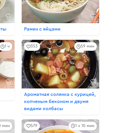
еты
Рамен с яйцами
1 ч
353
59 мин
Ароматная солянка с курицей,
копченым беконом и двумя
видами колбасы
0 мин
579
1 ч 10 мин