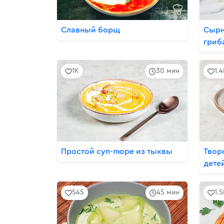
Славный борщ
Сырн
гриб
1K
30 мин
1.
Простой суп-пюре из тыквы
Твор
дете
545
45 мин
1.