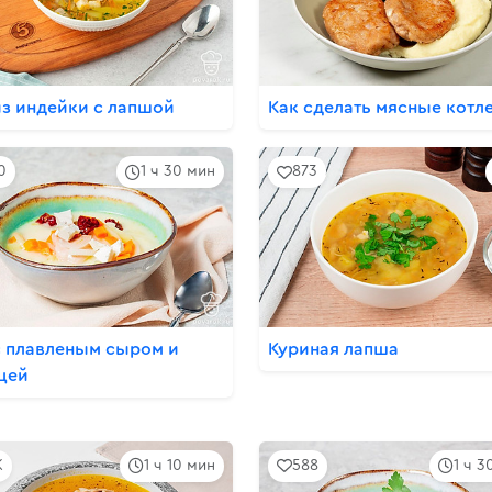
из индейки с лапшой
Как сделать мясные котл
0
1 ч 30 мин
873
с плавленым сыром и
Куриная лапша
цей
K
1 ч 10 мин
588
1 ч 3