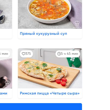
Пряный кукурузный суп
5 мин
375
5 ч 45 мин
нами
Римская пицца «Четыре сыра»