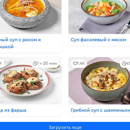
ный суп с рисом и
Суп фасолевый с мясом
ошкой
8K
1 ч 20 мин
1.4K
4
да из фарша
Грибной суп с шампиньо
Загрузить еще