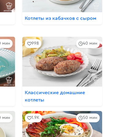
Котлеты из кабачков с сыром
0 мин
998
40 мин
Классические домашние
котлеты
0 мин
1.9K
50 мин