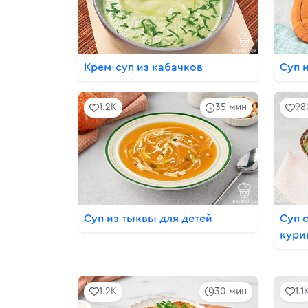
Крем-суп из кабачков
Суп 
1.2K
35 мин
98
Суп из тыквы для детей
Суп 
кури
1.2K
30 мин
1.1