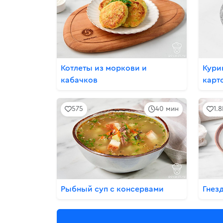
Котлеты из моркови и
Кури
кабачков
карт
575
40 мин
1.
Рыбный суп с консервами
Гнез