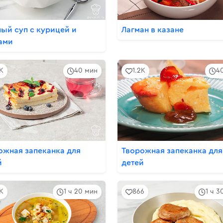
ый суп с курицей и
Лагман в казане
ами
4K
40 мин
1.2K
4
ожная запеканка для
Творожная запеканка для
й
детей
5K
1 ч 20 мин
866
1 ч 3