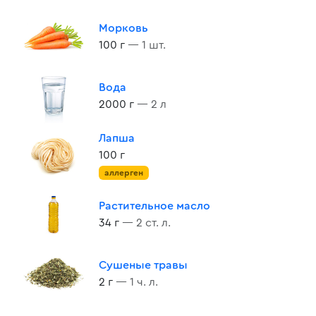
Морковь
100 г
— 1 шт.
Вода
2000 г
— 2 л
Лапша
100 г
аллерген
Растительное масло
34 г
— 2 ст. л.
Сушеные травы
2 г
— 1 ч. л.