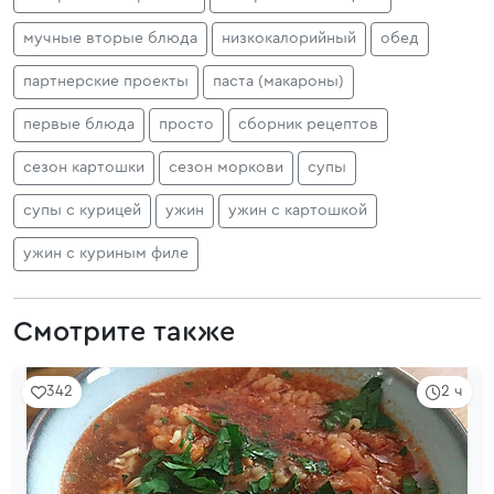
мучные вторые блюда
низкокалорийный
обед
партнерские проекты
паста (макароны)
первые блюда
просто
сборник рецептов
сезон картошки
сезон моркови
супы
супы с курицей
ужин
ужин с картошкой
ужин с куриным филе
Смотрите также
342
2 ч