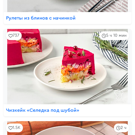
Рулеты из блинов с начинкой
737
5 ч 10 мин
Чизкейк «Селедка под шубой»
1.5K
2 ч