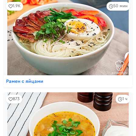
1.9K
50 мин
Рамен с яйцами
873
1 ч