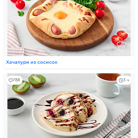
Хачапури из сосисок
788
3 ч