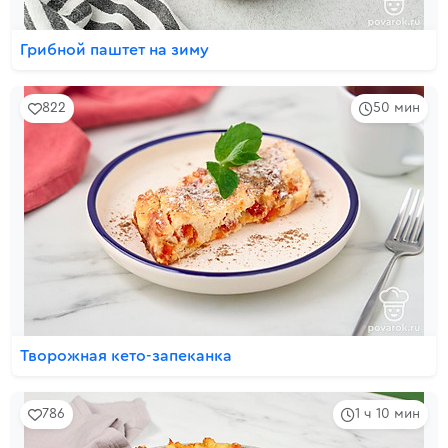
Грибной паштет на зиму
822
50 мин
Творожная кето-запеканка
786
1 ч 10 мин