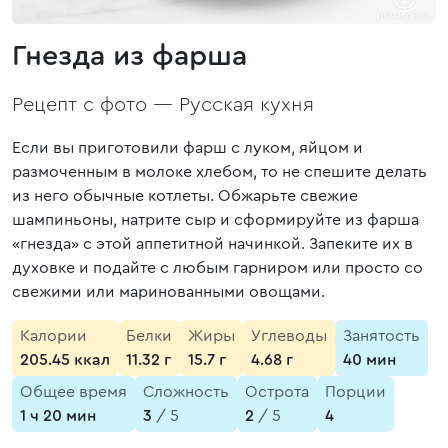
Гнезда из фарша
Рецепт с фото —
Русская кухня
Если вы приготовили фарш с луком, яйцом и
размоченным в молоке хлебом, то не спешите делать
из него обычные котлеты. Обжарьте свежие
шампиньоны, натрите сыр и сформируйте из фарша
«гнезда» с этой аппетитной начинкой. Запеките их в
духовке и подайте с любым гарниром или просто со
свежими или маринованными овощами.
Калории
Белки
Жиры
Углеводы
Занятость
205.45 ккал
11.32 г
15.7 г
4.68 г
40 мин
Общее время
Сложность
Острота
Порции
1 ч 20 мин
3
/ 5
2
/ 5
4