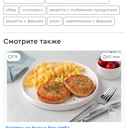
обед
островато
рецепты с любимыми продуктами
рецепты с фаршем
ужин
шампиньоны с фаршем
Смотрите также
1.1K
45 мин
Котлеты из фарша без хлеба