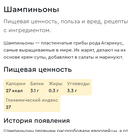
Шампиньоны
Пищевая ценность, польза и вред, рецепты
с ингредиентом.
Шампиньоны — пластинчатые грибы рода Агарикус,
самые выращиваемые в мире. Их жарят, делают на их
основе крем-супы, добавляют в салаты и маринуют.
Пищевая ценность
Калории
Белки
Жиры
Углеводы
27 ккал
3.1 г
0.3 г
3.3 г
Гликемический индекс
27
История появления
Шампиньоны первыми распробовали европейцы, а от