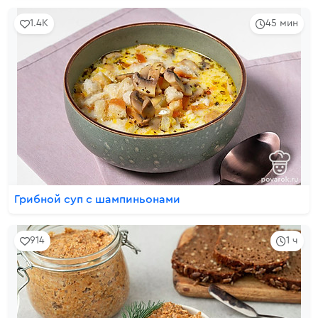
1.4K
45 мин
Грибной суп с шампиньонами
914
1 ч