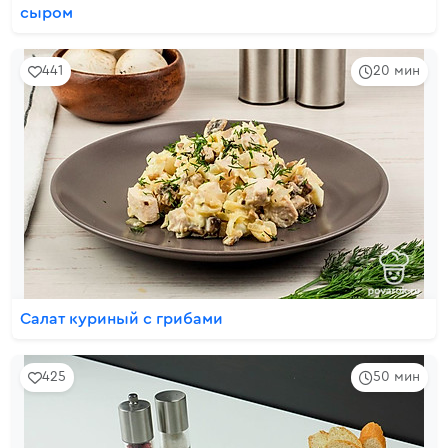
сыром
441
20 мин
Салат куриный с грибами
425
50 мин