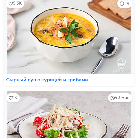
5.3K
1 ч
Сырный суп с курицей и грибами
1K
40 мин