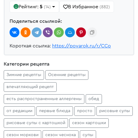
Рейтинг:
5
В Избранное
(14)
(882)
Поделиться ссылкой:
Короткая ссылка:
https://povarok.ru/r/CCo
Категории рецепта
Зимние рецепты
Осенние рецепты
впечатляющий рецепт
есть распространенные аллергены
обед
от редакции
первые блюда
просто
рисовые супы
рисовые супы с картошкой
сезон картошки
сезон моркови
сезон чеснока
супы