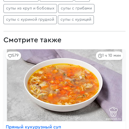
супы из круп и бобовых
супы с грибами
супы с куриной грудкой
супы с курицей
Смотрите также
579
1 ч 10 мин
Пряный кукурузный суп