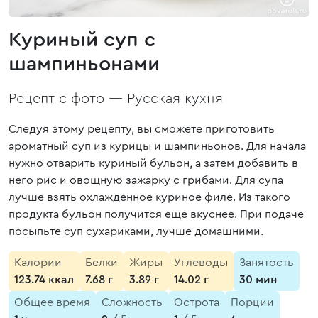
Куриный суп с
шампиньонами
Рецепт с фото —
Русская кухня
Следуя этому рецепту, вы сможете приготовить
ароматный суп из курицы и шампиньонов. Для начала
нужно отварить куриный бульон, а затем добавить в
него рис и овощную зажарку с грибами. Для супа
лучше взять охлажденное куриное филе. Из такого
продукта бульон получится еще вкуснее. При подаче
посыпьте суп сухариками, лучше домашними.
Калории
Белки
Жиры
Углеводы
Занятость
123.74 ккал
7.68 г
3.89 г
14.02 г
30 мин
Общее время
Сложность
Острота
Порции