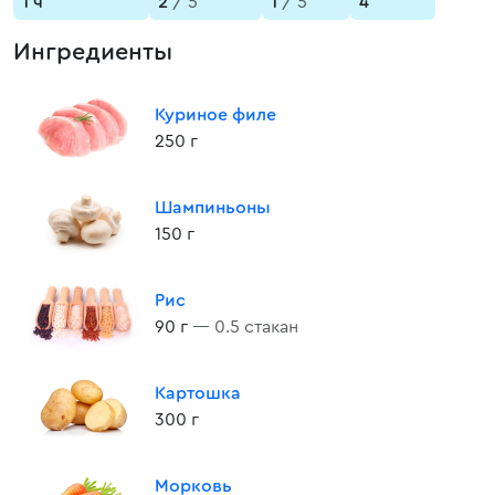
1 ч
2
/ 5
1
/ 5
4
Ингредиенты
Куриное филе
250 г
Шампиньоны
150 г
Рис
90 г
— 0.5 стакан
Картошка
300 г
Морковь