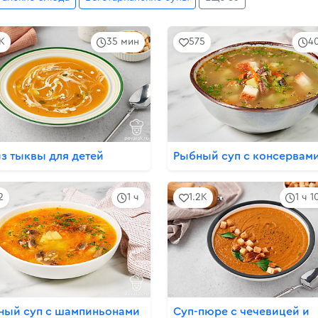
2K
35 мин
575
4
из тыквы для детей
Рыбный суп с консервам
2
1 ч
1.2K
1 ч 
ный суп с шампиньонами
Суп-пюре с чечевицей и