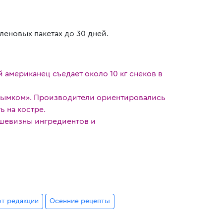
леновых пакетах до 30 дней.
американец съедает около 10 кг снеков в
 дымком». Производители ориентировались
 на костре.
шевизны ингредиентов и
т редакции
Осенние рецепты