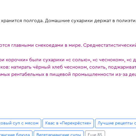
 хранится полгода. Домашние сухарики держат в полиэти
ся главными снекоедами в мире. Среднестатистический 
и корочки» были сухарики «с солью», «с чесноком», «с
ов: натирать чёрный хлеб чесноком, солить, поджаривать
амых рентабельных в пищевой промышленности из-за де
ховый суп с мясом
Квас в «Перекрёстке»
Лучшие рецепты о
ганские блюда
Вегетарианские супы
Еще 85