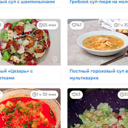
ый суп с шампиньонами
Грибной суп-пюре на мол
2
25 мин
147
1 ч 3
ый «Цезарь» с
Постный гороховый суп в
етками
мультиварке
7
1 ч 30 мин
63
3