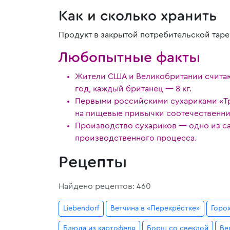
Как и сколько хранить
Продукт в закрытой потребительской таре
Любопытные факты
Жители США и Великобритании считают
год, каждый британец — 8 кг.
Первыми российскими сухариками «Тр
на пищевые привычки соотечественник
Производство сухариков — одно из с
производственного процесса.
Рецепты
Найдено рецептов: 460
Liebendorf
Ветчина в «Перекрёстке»
Горо
Блюда из картофеля
Борщ со свеклой
Ве