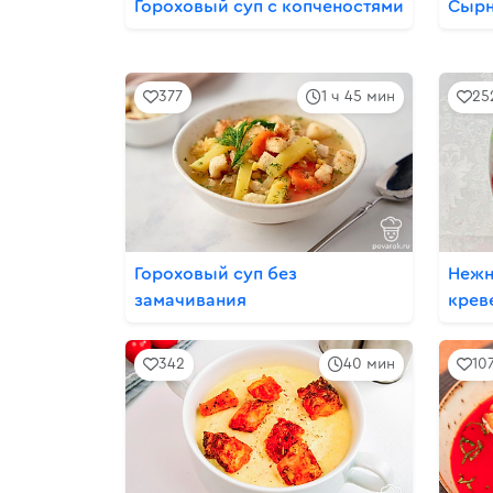
Гороховый суп с копченостями
Сырн
377
1 ч 45 мин
25
Гороховый суп без
Нежн
замачивания
крев
342
40 мин
10