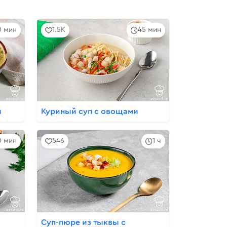
0 мин
1.5K
45 мин
и
Куриный суп с овощами
10 мин
546
1 ч
Суп-пюре из тыквы с