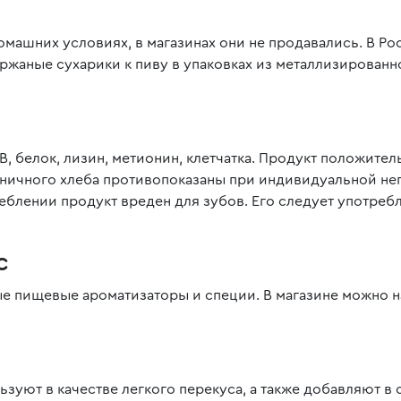
омашних условиях, в магазинах они не продавались. В Р
 ржаные сухарики к пиву в упаковках из металлизирова
B, белок, лизин, метионин, клетчатка. Продукт положите
еничного хлеба противопоказаны при индивидуальной не
реблении продукт вреден для зубов. Его следует употре
с
е пищевые ароматизаторы и специи. В магазине можно на
ьзуют в качестве легкого перекуса, а также добавляют в 