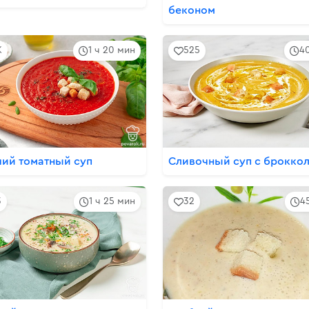
беконом
K
1 ч 20 мин
525
4
чий томатный суп
Сливочный суп с брокко
3
1 ч 25 мин
32
4