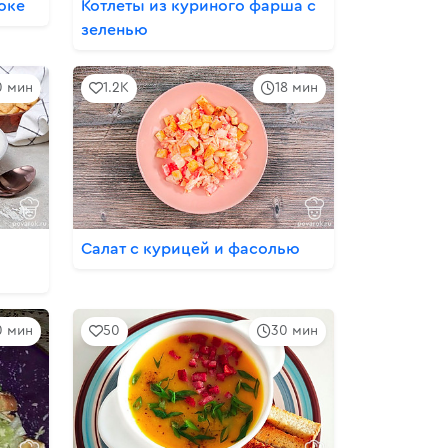
оке
Котлеты из куриного фарша с
зеленью
0 мин
1.2K
18 мин
Салат с курицей и фасолью
0 мин
50
30 мин