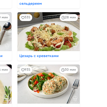
сельдереем
0 мин
335
28 мин
ли
Цезарь с креветками
5 мин
935
30 мин