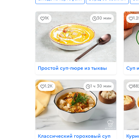
1K
30 мин
1.
Простой суп-пюре из тыквы
Суп 
1.2K
1 ч 30 мин
88
Классический гороховый суп
Кури