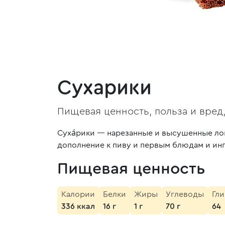
Сухарики
Пищевая ценность, польза и вред
Суха́рики — нарезанные и высушенные ло
дополнение к пиву и первым блюдам и инг
Пищевая ценность
Калории
Белки
Жиры
Углеводы
Гл
336 ккал
16 г
1 г
70 г
64