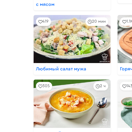
с мясом
419
20 мин
1.1
Любимый салат мужа
Горя
305
2 ч
14