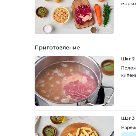
морко
Приготовление
Шаг 2
Полож
кипен
Шаг 3
Нареж