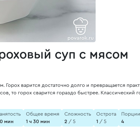
роховый суп с мясом
м. Горох варится достаточно долго и превращается прак
сов, то горох сварится гораздо быстрее. Классический 
анятость
Общее время
Сложность
Острота
Порци
0 мин
1 ч 30 мин
2
/ 5
1
/ 5
4