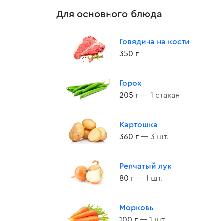
Для основного блюда
Говядина на кости
350 г
Горох
205 г
— 1 стакан
Картошка
360 г
— 3 шт.
Репчатый лук
80 г
— 1 шт.
Морковь
100 г
— 1 шт.