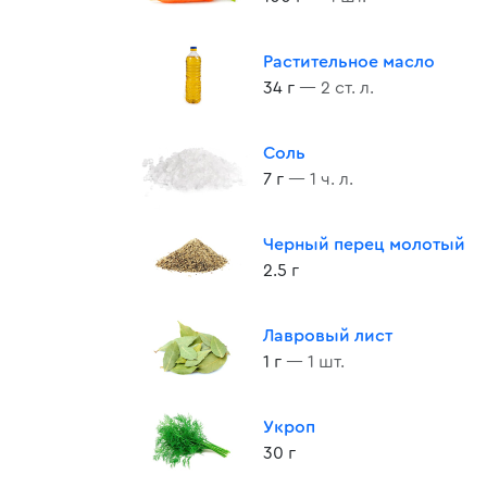
Растительное масло
34 г
— 2 ст. л.
Соль
7 г
— 1 ч. л.
Черный перец молотый
2.5 г
Лавровый лист
1 г
— 1 шт.
Укроп
30 г