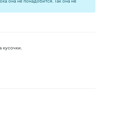
ка она не понадобится. Так она не
а кусочки.