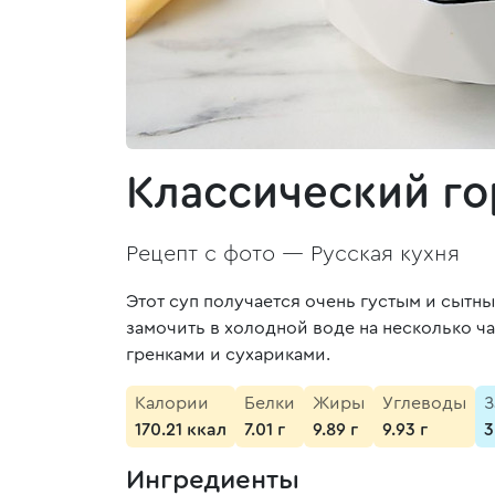
Классический го
Рецепт с фото —
Русская кухня
Этот суп получается очень густым и сытны
замочить в холодной воде на несколько ча
гренками и сухариками.
Калории
Белки
Жиры
Углеводы
З
170.21 ккал
7.01 г
9.89 г
9.93 г
3
Ингредиенты