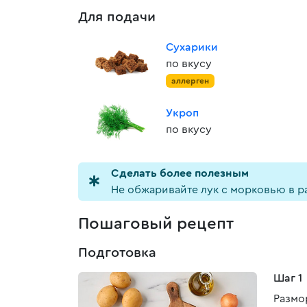
Для подачи
Сухарики
по вкусу
аллерген
Укроп
по вкусу
Cделать более полезным
Не обжаривайте лук с морковью в ра
Пошаговый рецепт
Подготовка
Шаг 1
Размо