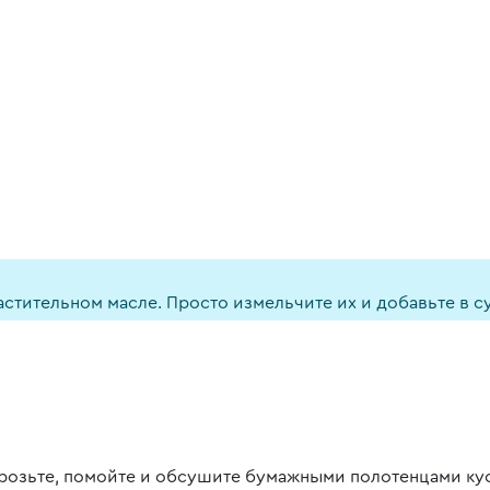
стительном масле. Просто измельчите их и добавьте в с
розьте, помойте и обсушите бумажными полотенцами кус