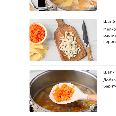
Шаг 6
Мелко
расти
перем
Шаг 7
Добав
Варите