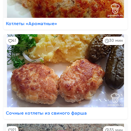
Котлеты «Ароматные»
41
30 мин
Сочные котлеты из свиного фарша
21
35 мин