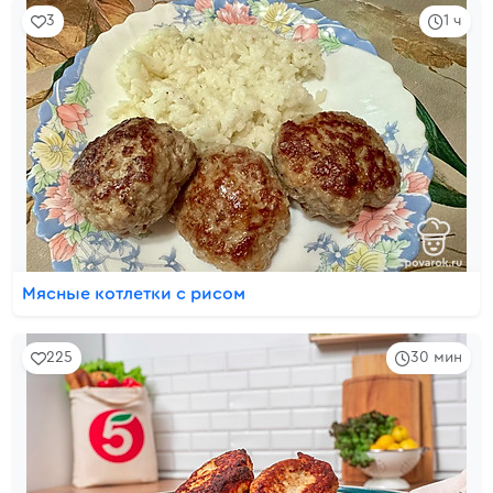
3
1 ч
Мясные котлетки с рисом
225
30 мин