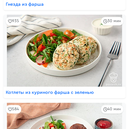
Гнезда из фарша
935
30 мин
Котлеты из куриного фарша с зеленью
584
40 мин