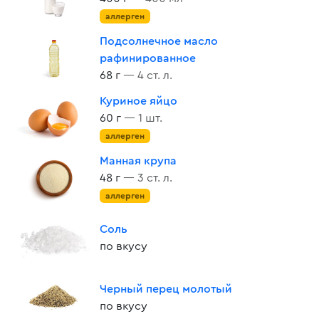
аллерген
Подсолнечное масло
рафинированное
68 г
— 4 ст. л.
Куриное яйцо
60 г
— 1 шт.
аллерген
Манная крупа
48 г
— 3 ст. л.
аллерген
Соль
по вкусу
Черный перец молотый
по вкусу