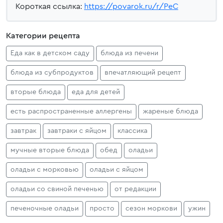
Короткая ссылка:
https://povarok.ru/r/PeC
Категории рецепта
Еда как в детском саду
блюда из печени
блюда из субпродуктов
впечатляющий рецепт
вторые блюда
еда для детей
есть распространенные аллергены
жареные блюда
завтрак
завтраки с яйцом
классика
мучные вторые блюда
обед
оладьи
оладьи с морковью
оладьи с яйцом
оладьи со свиной печенью
от редакции
печеночные оладьи
просто
сезон моркови
ужин