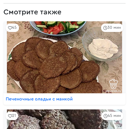
Смотрите также
45
30 мин
Печеночные оладьи с манкой
21
45 мин