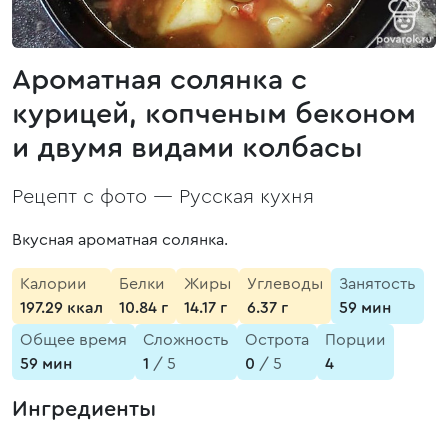
Ароматная солянка с
курицей, копченым беконом
и двумя видами колбасы
Рецепт с фото —
Русская кухня
Вкусная ароматная солянка.
Калории
Белки
Жиры
Углеводы
Занятость
197.29 ккал
10.84 г
14.17 г
6.37 г
59 мин
Общее время
Сложность
Острота
Порции
59 мин
1
/ 5
0
/ 5
4
Ингредиенты