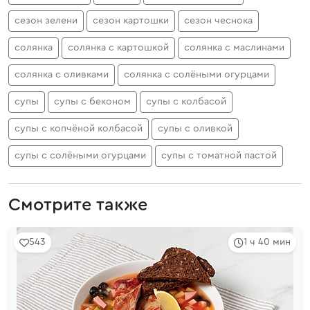
сезон зелени
сезон картошки
сезон чеснока
солянка
солянка с картошкой
солянка с маслинами
солянка с оливками
солянка с солёными огурцами
супы
супы с беконом
супы с колбасой
супы с копчёной колбасой
супы с оливкой
супы с солёными огурцами
супы с томатной пастой
Смотрите также
543
1 ч 40 мин