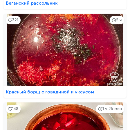
Веганский рассольник
321
2 ч
Красный борщ с говядиной и уксусом
138
1 ч 25 мин