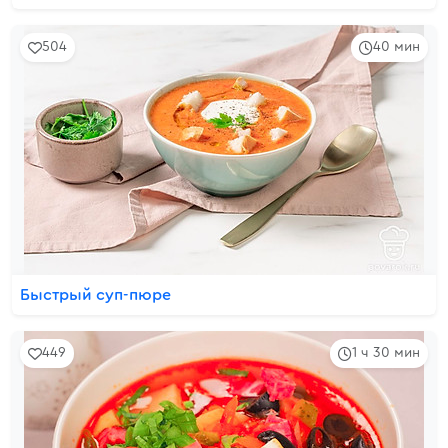
504
40 мин
Быстрый суп-пюре
449
1 ч 30 мин