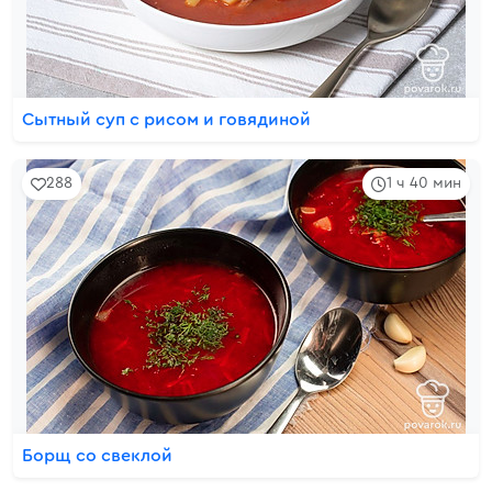
Сытный суп с рисом и говядиной
288
1 ч 40 мин
Борщ со свеклой