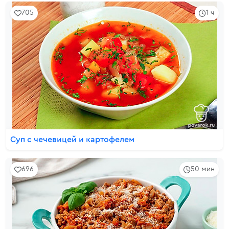
705
1 ч
Суп с чечевицей и картофелем
696
50 мин