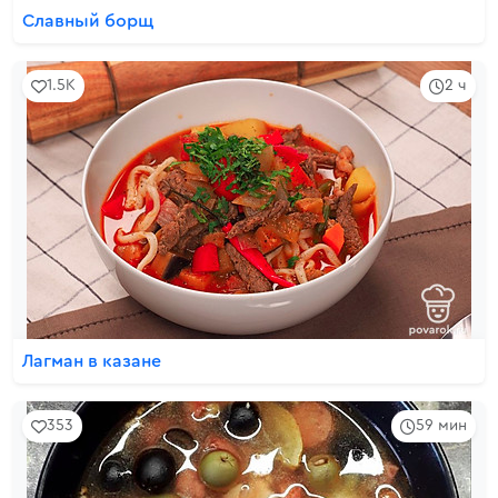
Славный борщ
1.5K
2 ч
Лагман в казане
353
59 мин