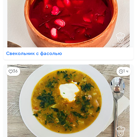
Свекольник с фасолью
36
1 ч