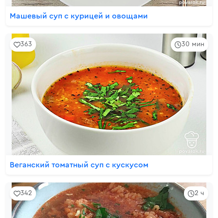
Машевый суп с курицей и овощами
363
30 мин
Веганский томатный суп с кускусом
342
2 ч