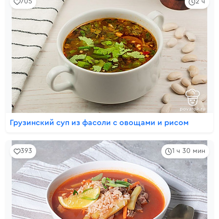
705
2 ч
Грузинский суп из фасоли с овощами и рисом
393
1 ч 30 мин