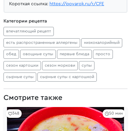
Короткая ссылка:
https://povarok.ru/r/CFE
Категории рецепта
впечатляющий рецепт
есть распространенные аллергены
низкокалорийный
обед
овощные супы
первые блюда
просто
сезон картошки
сезон моркови
супы
сырные супы
сырные супы с картошкой
Смотрите также
348
50 мин