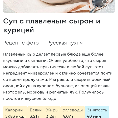
Суп с плавленым сыром и
курицей
Рецепт с фото —
Русская кухня
Плавленый сыр делает первые блюда еще более
вкусными и сытными. Очень удобно то, что сырок
можно добавлять практически в любой суп, этот
ингредиент универсален и отлично сочетается почти
со всеми продуктами. Мы решили сварить обычный
овощной суп на курином бульоне, из овощей взяли
картофель, морковь и репчатый лук. Получилось
простое и вкусное блюдо.
Калории
Белки
Жиры
Углеводы
Занятость
57.83 ккал
3.21 г
3.26 г
4.07 г
40 мин