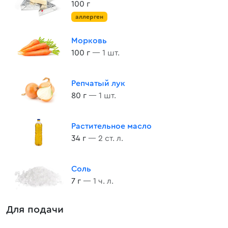
100 г
аллерген
Морковь
100 г
— 1 шт.
Репчатый лук
80 г
— 1 шт.
Растительное масло
34 г
— 2 ст. л.
Соль
7 г
— 1 ч. л.
Для подачи