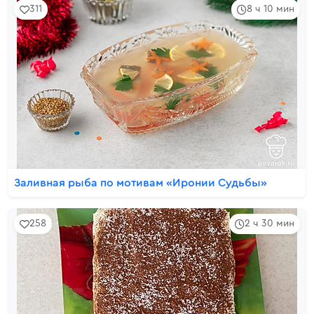
311
8 ч 10 мин
Заливная рыба по мотивам «Иронии Судьбы»
258
2 ч 30 мин