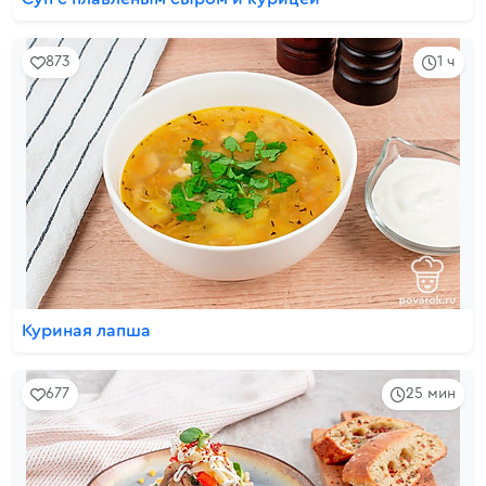
873
1 ч
Куриная лапша
677
25 мин