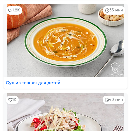
1.2K
35 мин
Суп из тыквы для детей
1K
40 мин