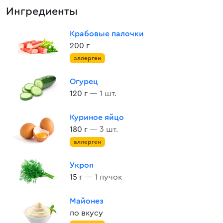
Ингредиенты
Крабовые палочки
200 г
аллерген
Огурец
120 г
— 1 шт.
Куриное яйцо
180 г
— 3 шт.
аллерген
Укроп
15 г
— 1 пучок
Майонез
по вкусу