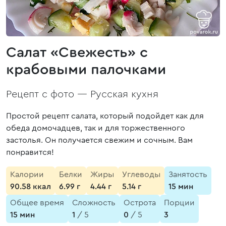
Салат «Свежесть» с
крабовыми палочками
Рецепт с фото —
Русская кухня
Простой рецепт салата, который подойдет как для
обеда домочадцев, так и для торжественного
застолья. Он получается свежим и сочным. Вам
понравится!
Калории
Белки
Жиры
Углеводы
Занятость
90.58 ккал
6.99 г
4.44 г
5.14 г
15 мин
Общее время
Сложность
Острота
Порции
15 мин
1
/ 5
0
/ 5
3