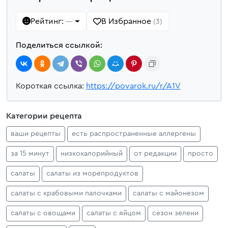
Рейтинг:
В Избранное
—
(3)
Поделиться ссылкой:
Короткая ссылка:
https://povarok.ru/r/A1V
Категории рецепта
ваши рецепты
есть распространенные аллергены
за 15 минут
низкокалорийный
от редакции
просто
салаты
салаты из морепродуктов
салаты с крабовыми палочками
салаты с майонезом
салаты с овощами
салаты с яйцом
сезон зелени