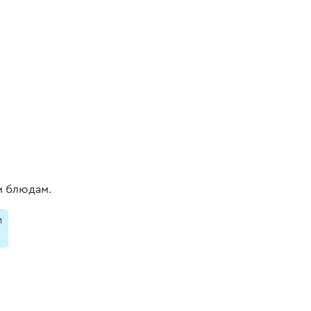
м блюдам.
и