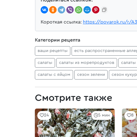
Короткая ссылка:
https://povarok.ru/r/A
Категории рецепта
ваши рецепты
есть распространенные алле
салаты
салаты из морепродуктов
салаты
салаты с яйцом
сезон зелени
сезон куку
Смотрите также
24
5 мин
8