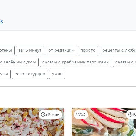
3S
ргены
за 15 минут
от редакции
просто
рецепты с люб
 с зелёным луком
салаты с крабовыми палочками
салаты с
рузы
сезон огурцов
ужин
20 мин
53
1