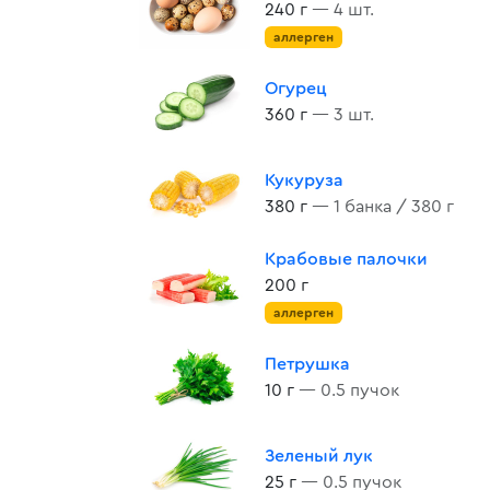
240 г
— 4 шт.
аллерген
Огурец
360 г
— 3 шт.
Кукуруза
380 г
— 1 банка / 380 г
Крабовые палочки
200 г
аллерген
Петрушка
10 г
— 0.5 пучок
Зеленый лук
25 г
— 0.5 пучок