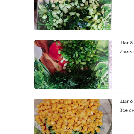
Шаг 5
Измел
Шаг 6
Все с