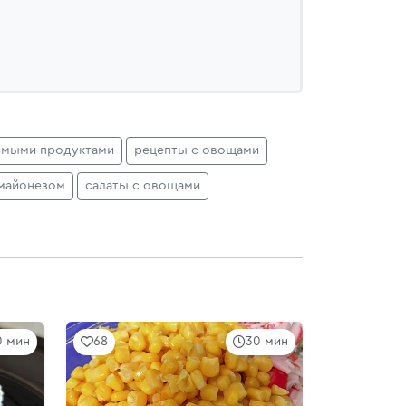
имыми продуктами
рецепты с овощами
 майонезом
салаты с овощами
0 мин
68
30 мин