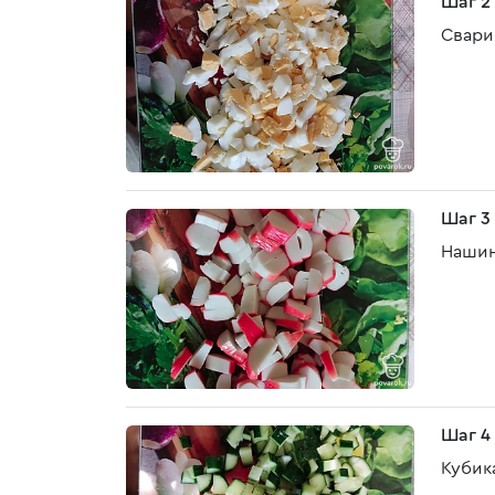
Шаг 2
Свари
Шаг 3
Нашин
Шаг 4
Кубик