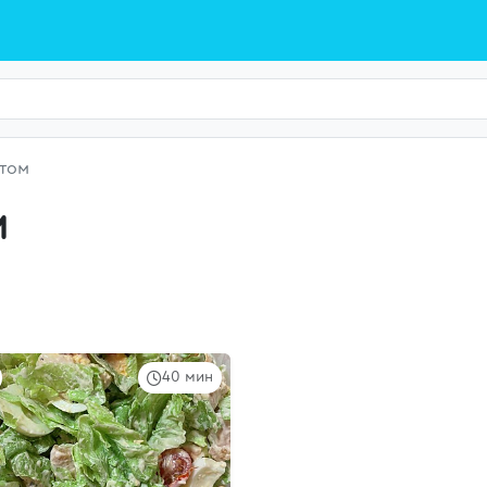
атом
м
40 мин