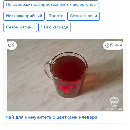
Не содержит распространенных аллергенов
Низкокалорийный
Просто
Сезон зелени
Сезон малины
Чай с каркаде
2
15 мин
Чай для иммунитета с цветками клевера