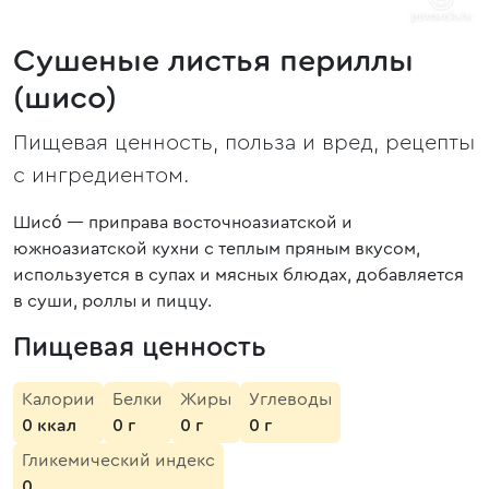
Сушеные листья периллы
(шисо)
Пищевая ценность, польза и вред, рецепты
с ингредиентом.
Шисо́ — приправа восточноазиатской и
южноазиатской кухни с теплым пряным вкусом,
используется в супах и мясных блюдах, добавляется
в суши, роллы и пиццу.
Пищевая ценность
Калории
Белки
Жиры
Углеводы
0 ккал
0 г
0 г
0 г
Гликемический индекс
0