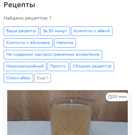
Рецепты
Найдено рецептов: 1
Ваши рецепты
За 30 минут
Компоты с айвой
Компоты с яблоками
Напитки
Не содержит распространенных аллергенов
Низкокалорийный
Просто
Сборник рецептов
Сезон айвы
Еще 1
20 мин