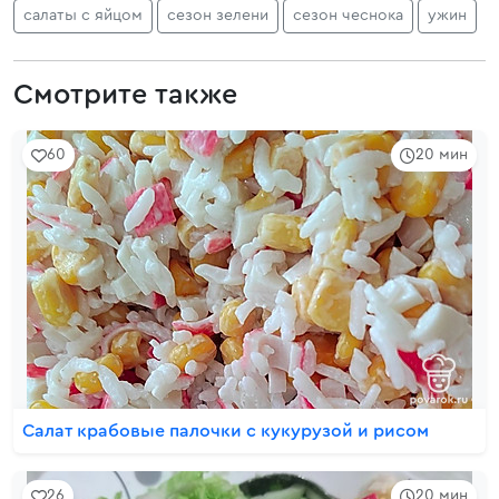
салаты с яйцом
сезон зелени
сезон чеснока
ужин
Смотрите также
60
20 мин
Салат крабовые палочки с кукурузой и рисом
26
20 мин