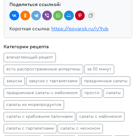
Поделиться ссылкой:
Короткая ссылка:
https://povarok.ru/r/9ub
Категории рецепта
впечатляющий рецепт
есть распространенные аллергены
за 30 минут
закуски
закуски с тарталетками
праздничные салаты
праздничные салаты с майонезом
просто
салаты
салаты из морепродуктов
салаты с крабовыми палочками
салаты с майонезом
салаты с тарталетками
салаты с чесноком