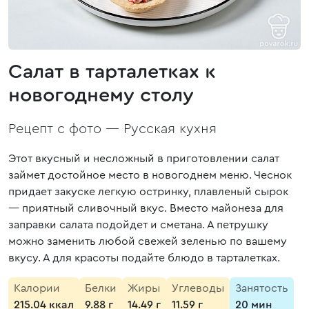
Салат в тарталетках к
новогоднему столу
Рецепт с фото —
Русская кухня
Этот вкусный и несложный в приготовлении салат
займет достойное место в новогоднем меню. Чеснок
придает закуске легкую остринку, плавленый сырок
— приятный сливочный вкус. Вместо майонеза для
заправки салата подойдет и сметана. А петрушку
можно заменить любой свежей зеленью по вашему
вкусу. А для красоты подайте блюдо в тарталетках.
Калории
Белки
Жиры
Углеводы
Занятость
215.04 ккал
9.88 г
14.49 г
11.59 г
20 мин