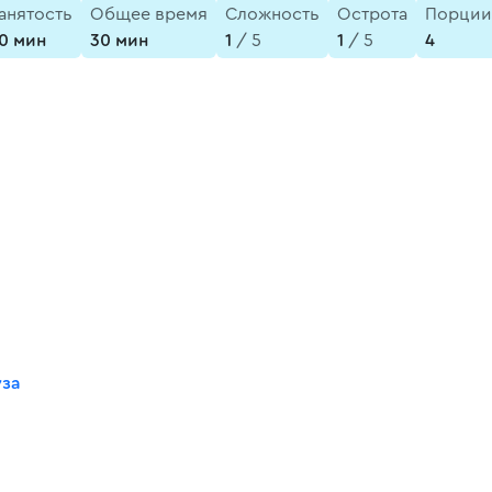
анятость
Общее время
Сложность
Острота
Порции
0 мин
30 мин
1
/ 5
1
/ 5
4
уза