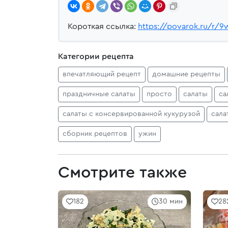
Короткая ссылка:
https://povarok.ru/r/9
Категории рецепта
впечатляющий рецепт
домашние рецепты
праздничные салаты
просто
салаты
са
салаты с консервированной кукурузой
сала
сборник рецептов
ужин
Смотрите также
182
30 мин
28