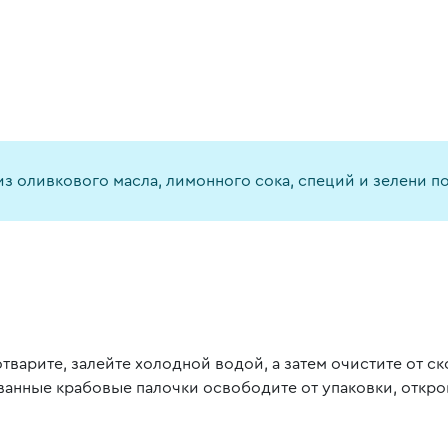
 из оливкового масла, лимонного сока, специй и зелени 
отварите, залейте холодной водой, а затем очистите от с
ванные крабовые палочки освободите от упаковки, открой