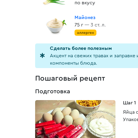
по вкусу
Майонез
75 г
— 3 ст. л.
аллерген
Cделать более полезным
Акцент на свежих травах и заправке
компоненты блюда.
Пошаговый рецепт
Подготовка
Шаг 1
Яйца 
Упако