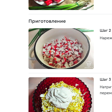
Приготовление
Шаг 2
Нареж
Шаг 3
Натрит
перем