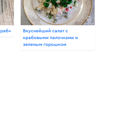
краб»
Вкуснейший салат с
крабовыми палочками и
зеленым горошком