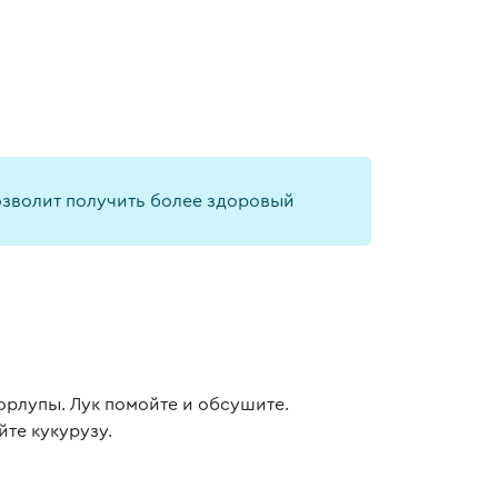
позволит получить более здоровый
корлупы. Лук помойте и обсушите.
те кукурузу.