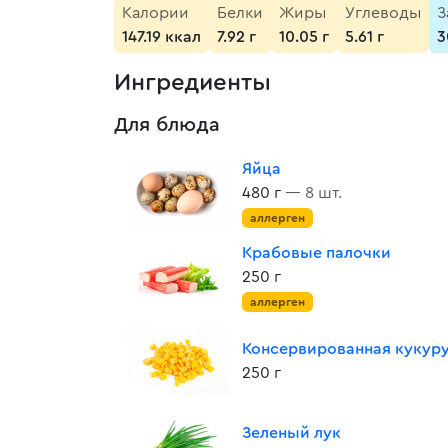
Калории
Белки
Жиры
Углеводы
З
147.19 ккал
7.92 г
10.05 г
5.61 г
3
Ингредиенты
Для блюда
Яйца
480 г
— 8 шт.
аллерген
Крабовые палочки
250 г
аллерген
Консервированная кукур
250 г
Зеленый лук