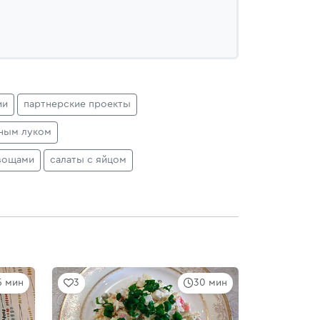
ии
партнерские проекты
ёным луком
овощами
салаты с яйцом
5 мин
3
30 мин