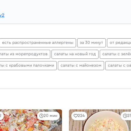
w2
есть распространенные аллергены
за 30 минут
от редакц
латы из морепродуктов
салаты на новый год
салаты с зел
ты с крабовыми палочками
салаты с майонезом
салаты с 
2
20 мин
224
2