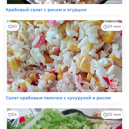
Крабовый салат с рисом и огурцом
60
20 мин
Салат крабовые палочки с кукурузой и рисом
26
20 мин