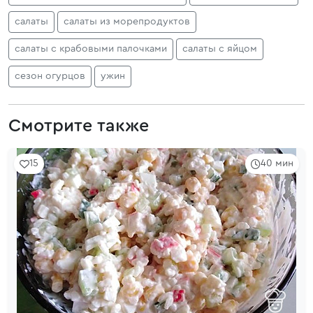
салаты
салаты из морепродуктов
салаты с крабовыми палочками
салаты с яйцом
сезон огурцов
ужин
Смотрите также
15
40 мин