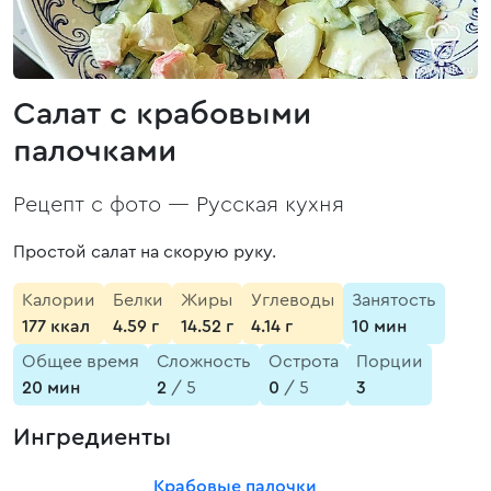
Салат с крабовыми
палочками
Рецепт с фото —
Русская кухня
Простой салат на скорую руку.
Калории
Белки
Жиры
Углеводы
Занятость
177 ккал
4.59 г
14.52 г
4.14 г
10 мин
Общее время
Сложность
Острота
Порции
20 мин
2
/ 5
0
/ 5
3
Ингредиенты
Крабовые палочки