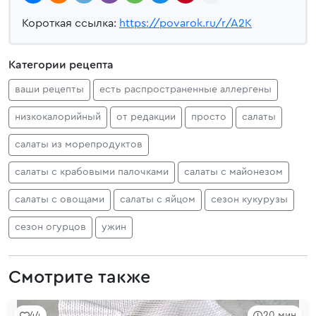
Короткая ссылка:
https://povarok.ru/r/A2K
Категории рецепта
ваши рецепты
есть распространенные аллергены
низкокалорийный
от редакции
просто
салаты
салаты из морепродуктов
салаты с крабовыми палочками
салаты с майонезом
салаты с овощами
салаты с яйцом
сезон кукурузы
сезон огурцов
ужин
Смотрите также
44
20 мин