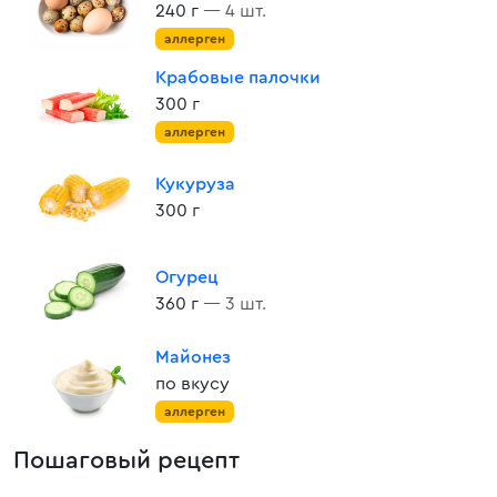
240 г
— 4 шт.
аллерген
Крабовые палочки
300 г
аллерген
Кукуруза
300 г
Огурец
360 г
— 3 шт.
Майонез
по вкусу
аллерген
Пошаговый рецепт