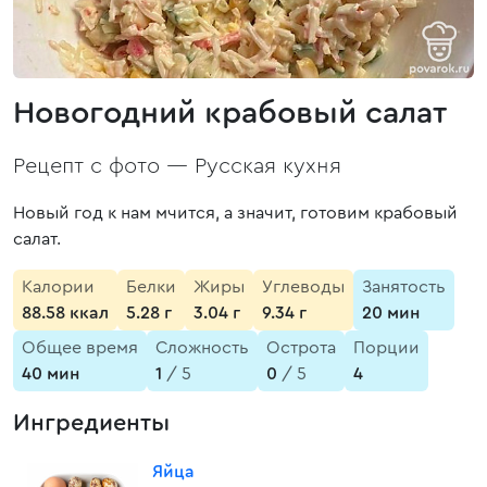
Новогодний крабовый салат
Рецепт с фото —
Русская кухня
Новый год к нам мчится, а значит, готовим крабовый
салат.
Калории
Белки
Жиры
Углеводы
Занятость
88.58 ккал
5.28 г
3.04 г
9.34 г
20 мин
Общее время
Сложность
Острота
Порции
40 мин
1
/ 5
0
/ 5
4
Ингредиенты
Яйца