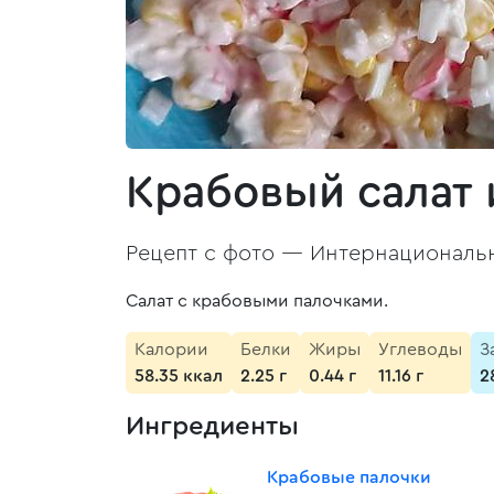
Крабовый салат 
Рецепт с фото —
Интернациональн
Салат с крабовыми палочками.
Калории
Белки
Жиры
Углеводы
З
58.35 ккал
2.25 г
0.44 г
11.16 г
2
Ингредиенты
Крабовые палочки