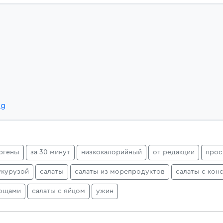
2g
ргены
за 30 минут
низкокалорийный
от редакции
прос
укурузой
салаты
салаты из морепродуктов
салаты с кон
вощами
салаты с яйцом
ужин