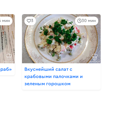
5 мин
3
30 мин
краб»
Вкуснейший салат с
крабовыми палочками и
зеленым горошком