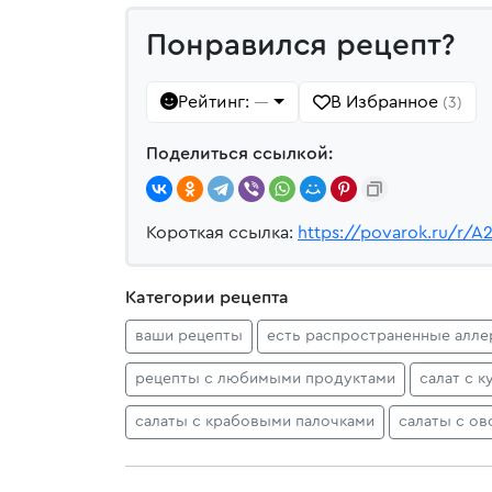
Понравился рецепт?
Рейтинг:
В Избранное
—
(3)
Поделиться ссылкой:
Короткая ссылка:
https://povarok.ru/r/A
Категории рецепта
ваши рецепты
есть распространенные алле
рецепты с любимыми продуктами
салат с к
салаты с крабовыми палочками
салаты с о