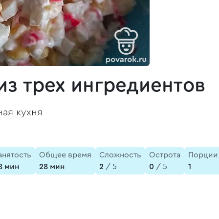
из трех ингредиентов
ая кухня
анятость
Общее время
Сложность
Острота
Порции
8 мин
28 мин
2
/ 5
0
/ 5
1