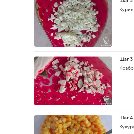
Шаг 2
Курин
Шаг 3
Крабо
Шаг 4
Кукур