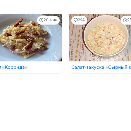
20 мин
224
2
т «Коррида»
Салат-закуска «Сырный 