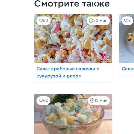
Смотрите также
60
20 мин
8
Салат крабовые палочки с
Сала
кукурузой и рисом
42
15 мин