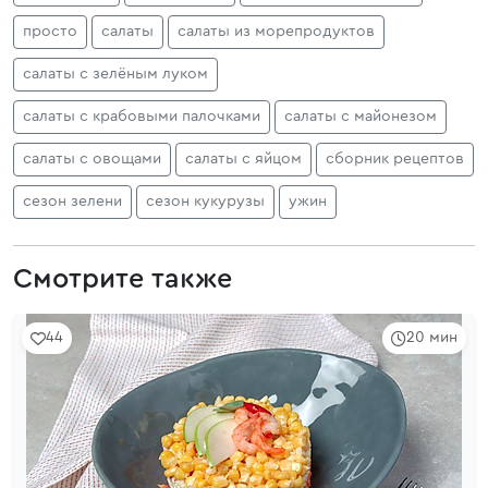
просто
салаты
салаты из морепродуктов
салаты с зелёным луком
салаты с крабовыми палочками
салаты с майонезом
салаты с овощами
салаты с яйцом
сборник рецептов
сезон зелени
сезон кукурузы
ужин
Смотрите также
44
20 мин