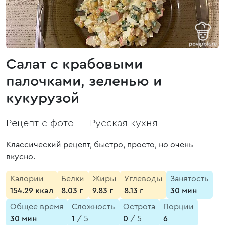
Салат с крабовыми
палочками, зеленью и
кукурузой
Рецепт с фото —
Русская кухня
Классический рецепт, быстро, просто, но очень
вкусно.
Калории
Белки
Жиры
Углеводы
Занятость
154.29 ккал
8.03 г
9.83 г
8.13 г
30 мин
Общее время
Сложность
Острота
Порции
30 мин
1
/ 5
0
/ 5
6