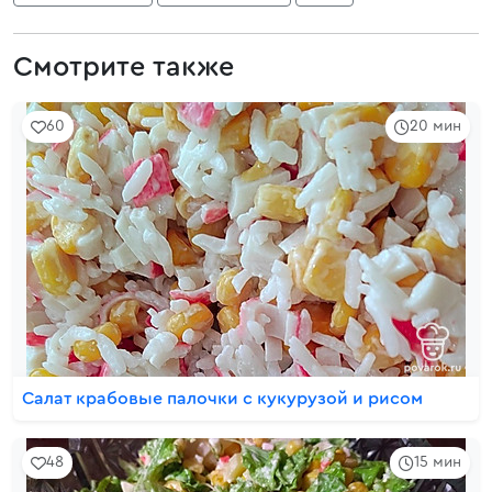
Смотрите также
60
20 мин
Салат крабовые палочки с кукурузой и рисом
48
15 мин