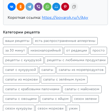
Короткая ссылка:
https://povarok.ru/r/A4y
Категории рецепта
ваши рецепты
есть распространенные аллергены
за 30 минут
низкокалорийный
от редакции
просто
рецепты с кукурузой
рецепты с любимыми продуктами
салат с кукурузой
салаты
салаты из морепродуктов
салаты из моркови
салаты с зелёным луком
салаты с крабовыми палочками
салаты с майонезом
салаты с овощами
салаты с яйцом
сезон зелени
сезон кукурузы
сезон моркови
ужин