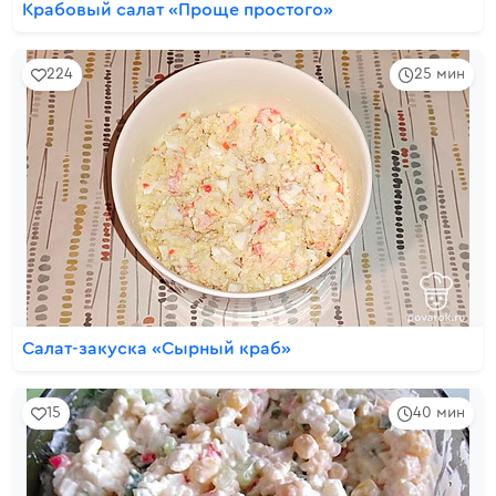
Крабовый салат «Проще простого»
224
25 мин
Салат-закуска «Сырный краб»
15
40 мин