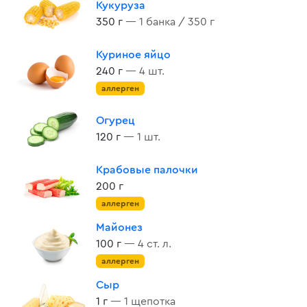
Кукуруза
350 г
— 1 банка / 350 г
Куриное яйцо
240 г
— 4 шт.
аллерген
Огурец
120 г
— 1 шт.
Крабовые палочки
200 г
аллерген
Майонез
100 г
— 4 ст. л.
аллерген
Сыр
1 г
— 1 щепотка