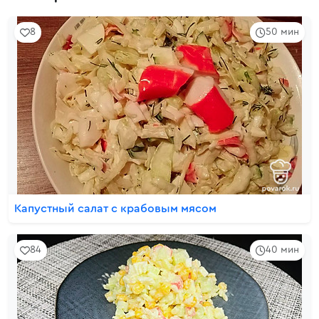
8
50 мин
Капустный салат с крабовым мясом
84
40 мин