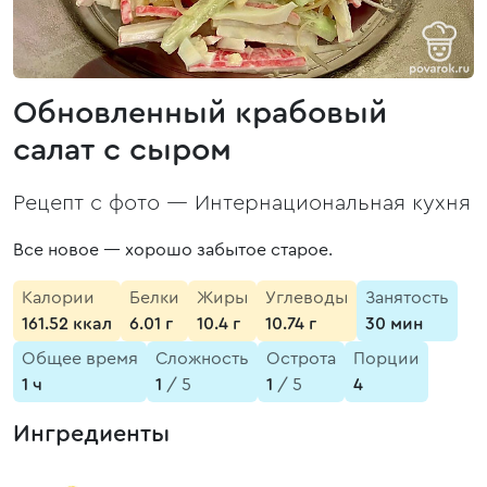
Обновленный крабовый
салат с сыром
Рецепт с фото —
Интернациональная кухня
Все новое — хорошо забытое старое.
Калории
Белки
Жиры
Углеводы
Занятость
161.52 ккал
6.01 г
10.4 г
10.74 г
30 мин
Общее время
Сложность
Острота
Порции
1 ч
1
/ 5
1
/ 5
4
Ингредиенты