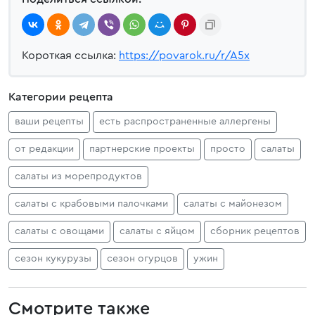
Короткая ссылка:
https://povarok.ru/r/A5x
Категории рецепта
ваши рецепты
есть распространенные аллергены
от редакции
партнерские проекты
просто
салаты
салаты из морепродуктов
салаты с крабовыми палочками
салаты с майонезом
салаты с овощами
салаты с яйцом
сборник рецептов
сезон кукурузы
сезон огурцов
ужин
Смотрите также