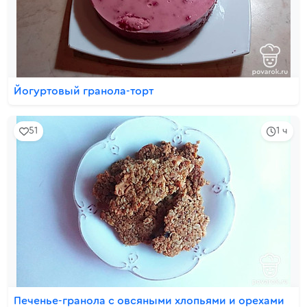
Йогуртовый гранола-торт
51
1 ч
Печенье-гранола с овсяными хлопьями и орехами