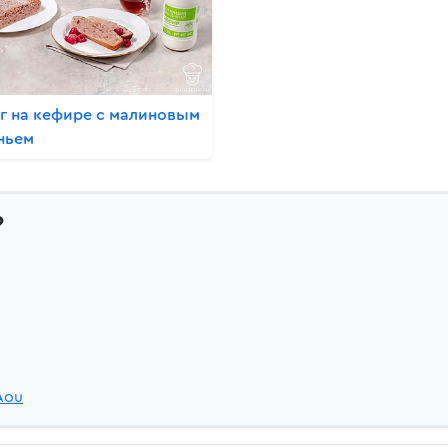
г на кефире с малиновым
ньем
?
Aou