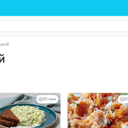
ькой
й
30 мин
2