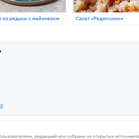
т из редьки с майонезом
Салат «Редиссимо»
?
Y8
u
пользователями, редакцией или собраны из открытых источнико