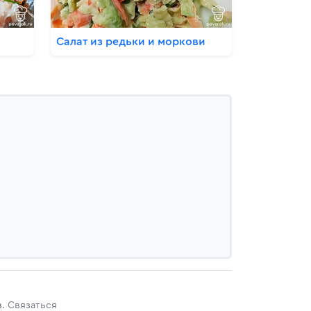
Салат из редьки и моркови
в.
Связаться