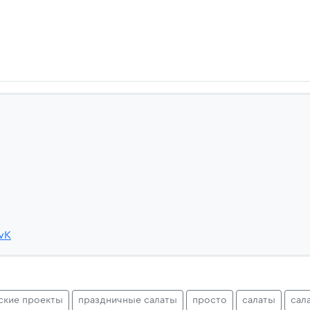
wK
ские проекты
праздничные салаты
просто
салаты
сал