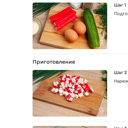
Шаг 1
Подго
Приготовление
Шаг 2
Нареж