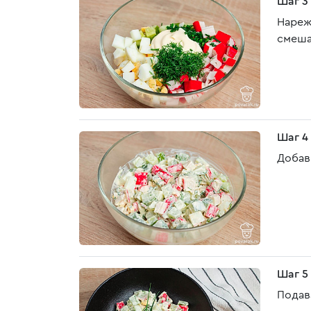
Шаг 3
Нареж
смеша
Шаг 4
Добав
Шаг 5
Подав