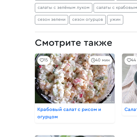
салаты с зелёным луком
салаты с крабовым
сезон зелени
сезон огурцов
ужин
Смотрите также
15
40 мин
44
Крабовый салат с рисом и
Сала
огурцом