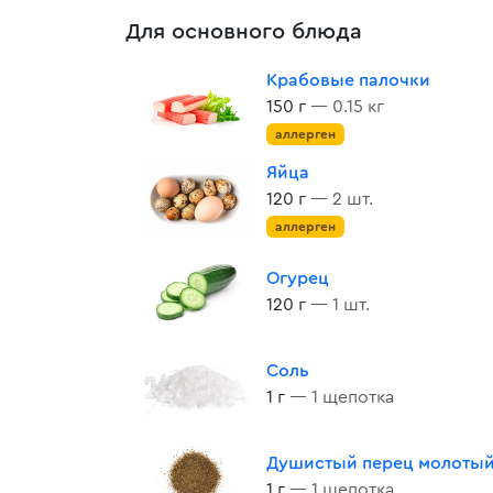
Для основного блюда
Крабовые палочки
150 г
— 0.15 кг
аллерген
Яйца
120 г
— 2 шт.
аллерген
Огурец
120 г
— 1 шт.
Соль
1 г
— 1 щепотка
Душистый перец молоты
1 г
— 1 щепотка