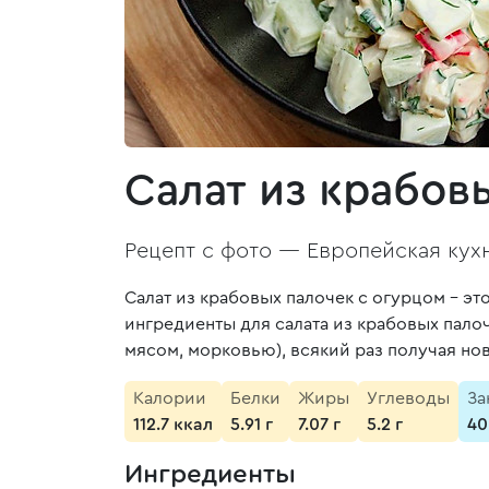
Салат из крабов
Рецепт с фото —
Европейская кух
Салат из крабовых палочек с огурцом – э
ингредиенты для салата из крабовых пал
мясом, морковью), всякий раз получая н
Калории
Белки
Жиры
Углеводы
За
112.7 ккал
5.91 г
7.07 г
5.2 г
40
Ингредиенты