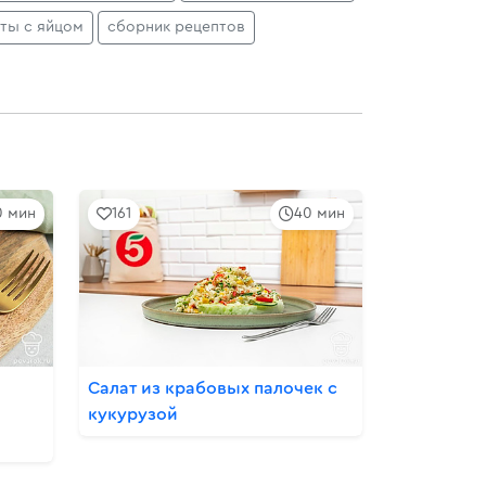
аты с яйцом
сборник рецептов
0 мин
161
40 мин
Салат из крабовых палочек с
кукурузой