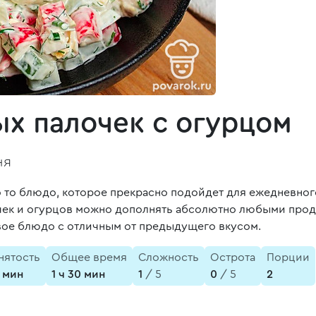
ых палочек с огурцом
ня
то то блюдо, которое прекрасно подойдет для ежедневн
очек и огурцов можно дополнять абсолютно любыми прод
овое блюдо с отличным от предыдущего вкусом.
нятость
Общее время
Сложность
Острота
Порции
 мин
1 ч 30 мин
1
/ 5
0
/ 5
2