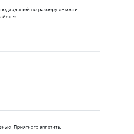
В подходящей по размеру емкости
майонез.
енью. Приятного аппетита.