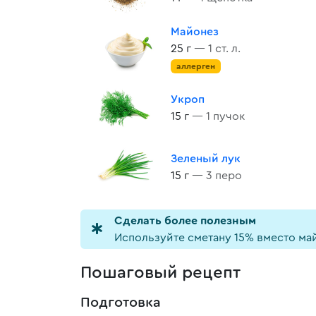
Майонез
25 г
— 1 ст. л.
аллерген
Укроп
15 г
— 1 пучок
Зеленый лук
15 г
— 3 перо
Cделать более полезным
Используйте сметану 15% вместо ма
Пошаговый рецепт
Подготовка