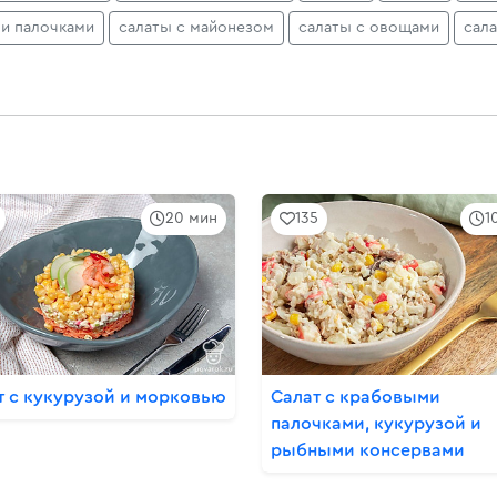
и палочками
салаты с майонезом
салаты с овощами
сал
20 мин
135
1
т с кукурузой и морковью
Салат с крабовыми
палочками, кукурузой и
рыбными консервами