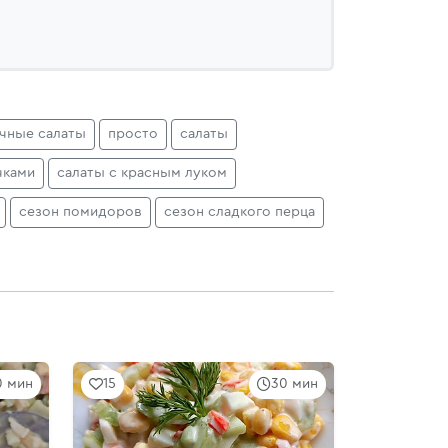
чные салаты
просто
салаты
чками
салаты с красным луком
сезон помидоров
сезон сладкого перца
0 мин
15
30 мин