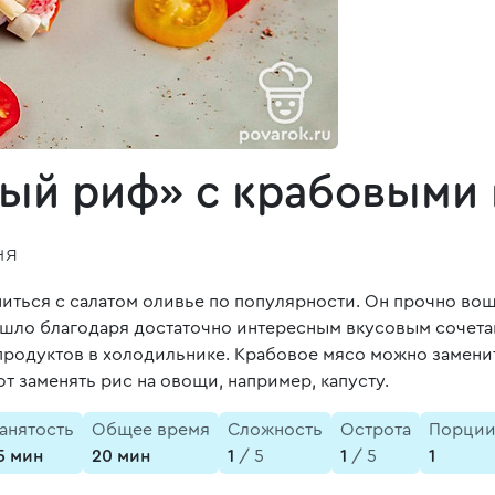
вый риф» с крабовыми
ня
иться с салатом оливье по популярности. Он прочно во
шло благодаря достаточно интересным вкусовым сочетан
продуктов в холодильнике. Крабовое мясо можно заменит
т заменять рис на овощи, например, капусту.
анятость
Общее время
Сложность
Острота
Порци
5 мин
20 мин
1
/ 5
1
/ 5
1