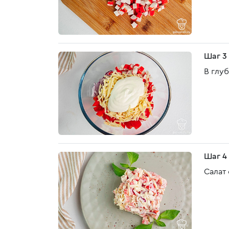
Шаг 3
В глу
Шаг 4
Салат