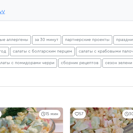
9wV
ные аллергены
за 30 минут
партнерские проекты
праздни
год
салаты с болгарским перцем
салаты с крабовыми пало
алаты с помидорами черри
сборник рецептов
сезон зелени
15 мин
57
3