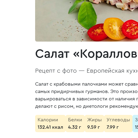
Салат «Коралло
Рецепт с фото —
Европейская кух
Салат с крабовыми палочками может сравн
самых придирчивых гурманов. Это произо
варьироваться в зависимости от наличия 
делают с рисом, но диетологи рекомендую
Калории
Белки
Жиры
Углеводы
З
132.41 ккал
4.32 г
9.59 г
7.99 г
1