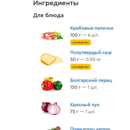
Ингредиенты
Для блюда
Крабовые палочки
100 г
— 4 шт.
аллерген
Полутвердый сыр
50 г
— 0.05 кг
аллерген
Болгарский перец
150 г
— 1 шт.
Красный лук
75 г
— 1 шт.
Помидоры черри