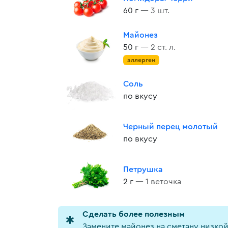
60 г
— 3 шт.
Майонез
50 г
— 2 ст. л.
аллерген
Соль
по вкусу
Черный перец молотый
по вкусу
Петрушка
2 г
— 1 веточка
Cделать более полезным
Замените майонез на сметану низко