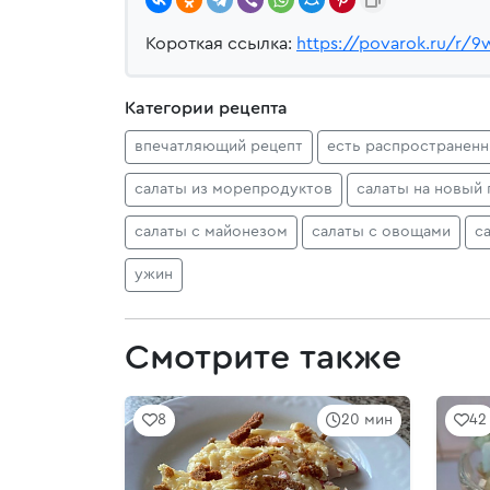
Короткая ссылка:
https://povarok.ru/r/
Категории рецепта
впечатляющий рецепт
есть распространен
салаты из морепродуктов
салаты на новый 
салаты с майонезом
салаты с овощами
с
ужин
Смотрите также
8
20 мин
42