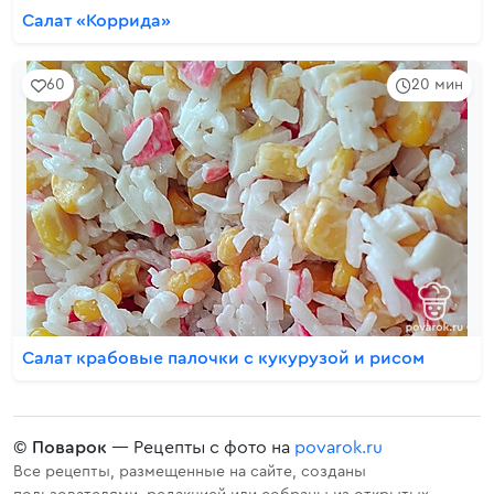
Салат «Коррида»
60
20 мин
Салат крабовые палочки с кукурузой и рисом
©
Поварок
— Рецепты с фото на
povarok.ru
Все рецепты, размещенные на сайте, созданы