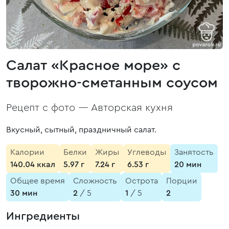
Салат «Красное море» с
творожно-сметанным соусом
Рецепт с фото —
Авторская кухня
Вкусный, сытный, праздничный салат.
Калории
Белки
Жиры
Углеводы
Занятость
140.04 ккал
5.97 г
7.24 г
6.53 г
20 мин
Общее время
Сложность
Острота
Порции
30 мин
2
/ 5
1
/ 5
2
Ингредиенты