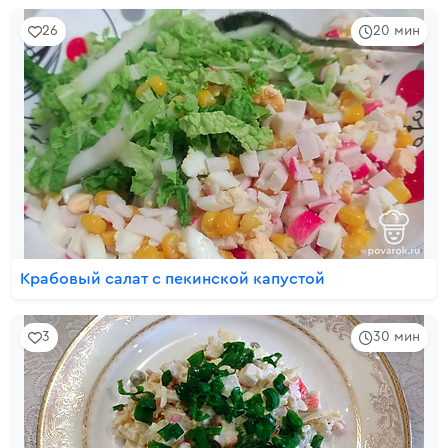
26
20 мин
Крабовый салат с пекинской капустой
3
30 мин