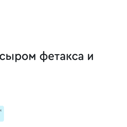
 сыром фетакса и
и