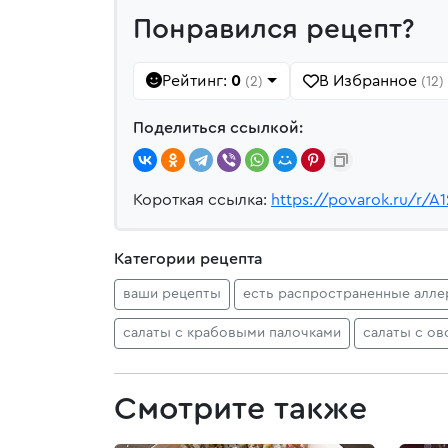
Понравился рецепт?
Рейтинг:
0
В Избранное
(2)
(12)
Поделиться ссылкой:
Короткая ссылка:
https://povarok.ru/r/A1
Категории рецепта
ваши рецепты
есть распространенные алле
салаты с крабовыми палочками
салаты с о
Смотрите также