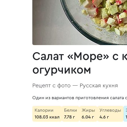
Салат «Море» с 
огурчиком
Рецепт с фото —
Русская кухня
Один из вариантов приготовления салата 
Калории
Белки
Жиры
Углеводы
108.03 ккал
7.78 г
6.04 г
4.6 г