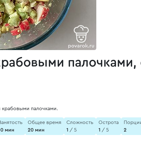
крабовыми палочками,
с крабовыми палочками.
Занятость
Общее время
Сложность
Острота
Порци
10 мин
20 мин
1
/ 5
1
/ 5
2