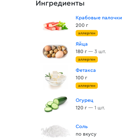
Ингредиенты
Крабовые палочки
200 г
аллерген
Яйца
180 г
— 3 шт.
аллерген
Фетакса
100 г
аллерген
Огурец
120 г
— 1 шт.
Соль
по вкусу