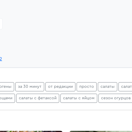
2
ргены
за 30 минут
от редакции
просто
салаты
сала
вощами
салаты с фетаксой
салаты с яйцом
сезон огурцов