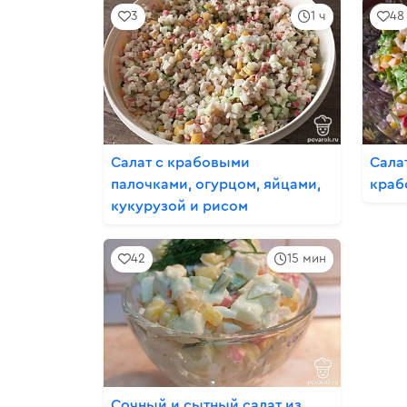
3
1 ч
48
Салат с крабовыми
Сала
палочками, огурцом, яйцами,
краб
кукурузой и рисом
42
15 мин
Сочный и сытный салат из