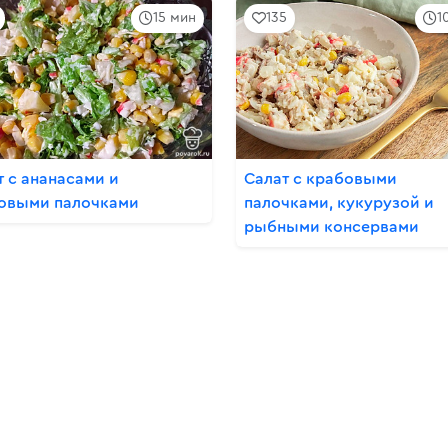
15 мин
135
1
т с ананасами и
Салат с крабовыми
овыми палочками
палочками, кукурузой и
рыбными консервами