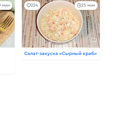
0 мин
224
25 мин
Салат-закуска «Сырный краб»