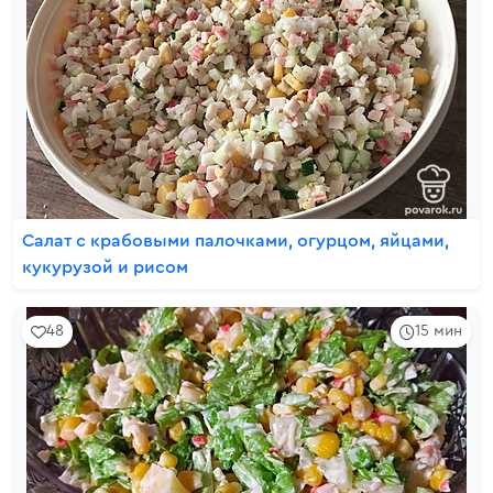
Салат с крабовыми палочками, огурцом, яйцами,
кукурузой и рисом
48
15 мин