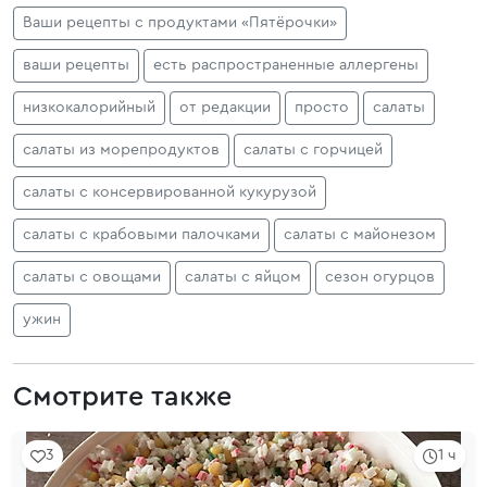
Ваши рецепты с продуктами «Пятёрочки»
ваши рецепты
есть распространенные аллергены
низкокалорийный
от редакции
просто
салаты
салаты из морепродуктов
салаты с горчицей
салаты с консервированной кукурузой
салаты с крабовыми палочками
салаты с майонезом
салаты с овощами
салаты с яйцом
сезон огурцов
ужин
Смотрите также
3
1 ч