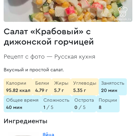
Салат «Крабовый» с
дижонской горчицей
Рецепт с фото —
Русская кухня
Вкусный и простой салат.
Калории
Белки
Жиры
Углеводы
Занятость
95.82 ккал
4.79 г
5.7 г
5.35 г
20 мин
Общее время
Сложность
Острота
Порции
40 мин
1
/ 5
0
/ 5
8
Ингредиенты
Яйца