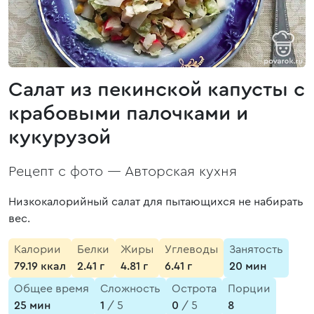
Салат из пекинской капусты с
крабовыми палочками и
кукурузой
Рецепт с фото —
Авторская кухня
Низкокалорийный салат для пытающихся не набирать
вес.
Калории
Белки
Жиры
Углеводы
Занятость
79.19 ккал
2.41 г
4.81 г
6.41 г
20 мин
Общее время
Сложность
Острота
Порции
25 мин
1
/ 5
0
/ 5
8