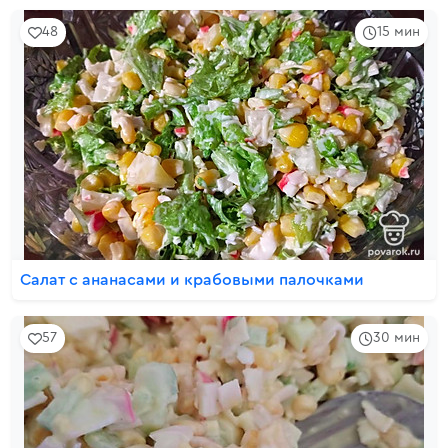
48
15 мин
Салат с ананасами и крабовыми палочками
57
30 мин