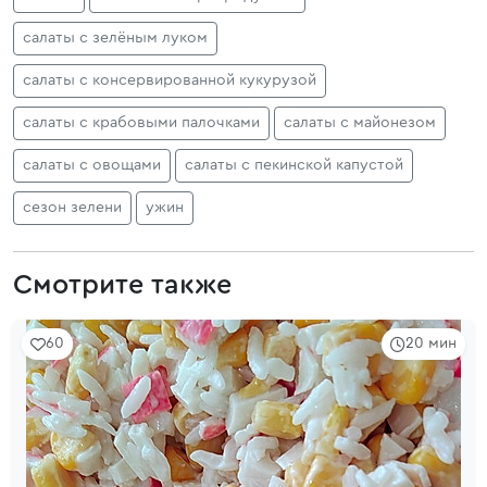
салаты с зелёным луком
салаты с консервированной кукурузой
салаты с крабовыми палочками
салаты с майонезом
салаты с овощами
салаты с пекинской капустой
сезон зелени
ужин
Смотрите также
60
20 мин