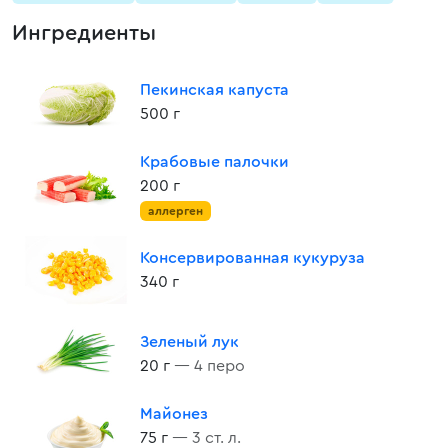
Ингредиенты
Пекинская капуста
500 г
Крабовые палочки
200 г
аллерген
Консервированная кукуруза
340 г
Зеленый лук
20 г
— 4 перо
Майонез
75 г
— 3 ст. л.