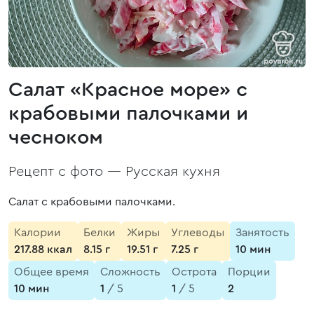
Салат «Красное море» с
крабовыми палочками и
чесноком
Рецепт с фото —
Русская кухня
Салат с крабовыми палочками.
Калории
Белки
Жиры
Углеводы
Занятость
217.88 ккал
8.15 г
19.51 г
7.25 г
10 мин
Общее время
Сложность
Острота
Порции
10 мин
1
/ 5
1
/ 5
2