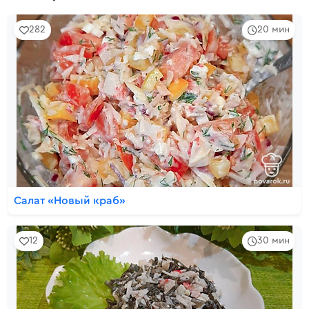
282
20 мин
Салат «Новый краб»
12
30 мин