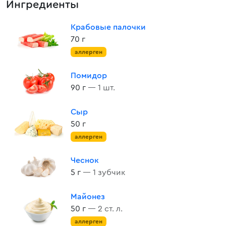
Ингредиенты
Крабовые палочки
70 г
аллерген
Помидор
90 г
— 1 шт.
Сыр
50 г
аллерген
Чеснок
5 г
— 1 зубчик
Майонез
50 г
— 2 ст. л.
аллерген