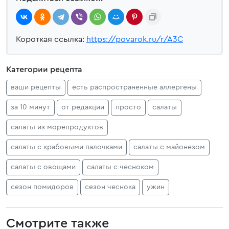
Короткая ссылка:
https://povarok.ru/r/A3C
Категории рецепта
ваши рецепты
есть распространенные аллергены
за 10 минут
от редакции
просто
салаты
салаты из морепродуктов
салаты с крабовыми палочками
салаты с майонезом
салаты с овощами
салаты с чесноком
сезон помидоров
сезон чеснока
ужин
Смотрите также