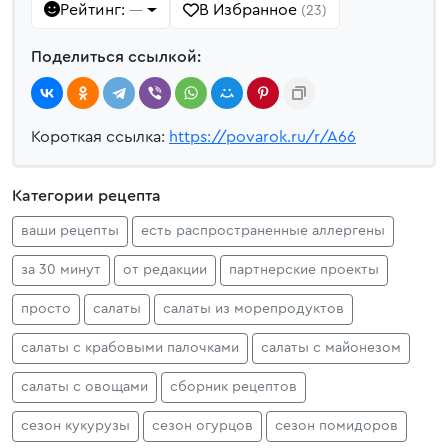
Рейтинг:
В Избранное
—
(23)
Поделиться ссылкой:
Короткая ссылка:
https://povarok.ru/r/A66
Категории рецепта
ваши рецепты
есть распространенные аллергены
за 30 минут
от редакции
партнерские проекты
просто
салаты
салаты из морепродуктов
салаты с крабовыми палочками
салаты с майонезом
салаты с овощами
сборник рецептов
сезон кукурузы
сезон огурцов
сезон помидоров