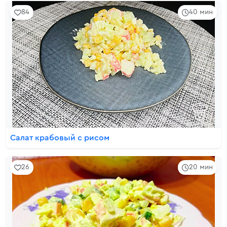
84
40 мин
Салат крабовый с рисом
26
20 мин