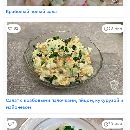
Крабовый новый салат
182
30 мин
Салат с крабовыми палочками, яйцом, кукурузой и
майонезом
3
30 мин