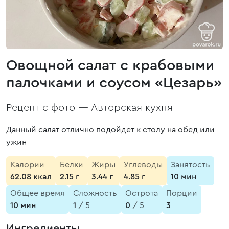
Овощной салат с крабовыми
палочками и соусом «Цезарь»
Рецепт с фото —
Авторская кухня
Данный салат отлично подойдет к столу на обед или
ужин
Калории
Белки
Жиры
Углеводы
Занятость
62.08 ккал
2.15 г
3.44 г
4.85 г
10 мин
Общее время
Сложность
Острота
Порции
10 мин
1
/ 5
0
/ 5
3
Ингредиенты