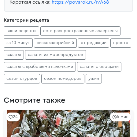
Короткая ссылка:
https://povarok.ru/r/A68
Категории рецепта
ваши рецепты
есть распространенные аллергены
за 10 минут
низкокалорийный
от редакции
просто
салаты
салаты из морепродуктов
салаты с крабовыми палочками
салаты с овощами
сезон огурцов
сезон помидоров
ужин
Смотрите также
24
5 мин