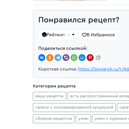
Понравился рецепт?
Рейтинг:
В Избранное
—
Поделиться ссылкой:
Короткая ссылка:
https://povarok.ru/r/A
Категории рецепта
ваши рецепты
есть распространенные алле
салаты с консервированной кукурузой
сала
сборник рецептов
ужин
ужин с куриным 