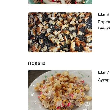
Шаг 6
Порежь
граду
Подача
Шаг 7
Сухар