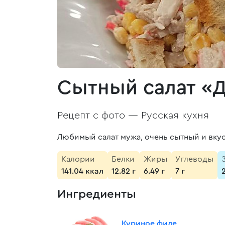
Сытный салат «
Рецепт с фото —
Русская кухня
Любимый салат мужа, очень сытный и вку
Калории
Белки
Жиры
Углеводы
141.04 ккал
12.82 г
6.49 г
7 г
Ингредиенты
Куриное филе