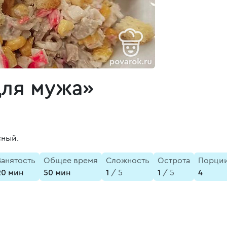
Для мужа»
сный.
Занятость
Общее время
Сложность
Острота
Порци
20 мин
50 мин
1
/ 5
1
/ 5
4