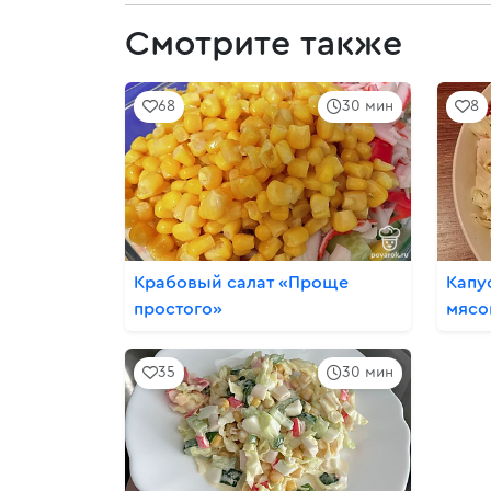
Смотрите также
68
30 мин
8
Крабовый салат «Проще
Капу
простого»
мясо
35
30 мин