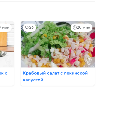
0 мин
26
20 мин
ек с
Крабовый салат с пекинской
капустой