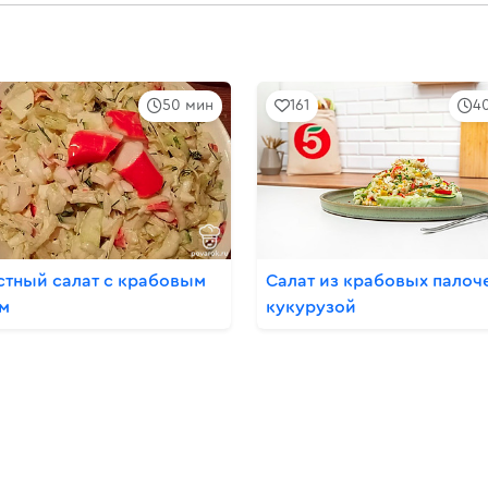
50 мин
161
4
стный салат с крабовым
Салат из крабовых палоч
м
кукурузой