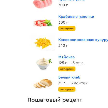
700 г
Крабовые палочки
300 г
аллерген
Консервированная кукур
340 г
Майонез
125 г
— 5 ст. л.
аллерген
Белый хлеб
75 г
— 3 ломтик
аллерген
Пошаговый рецепт