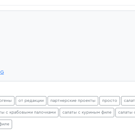
6G
ргены
от редакции
партнерские проекты
просто
сала
ты с крабовыми палочками
салаты с куриным филе
салаты 
филе