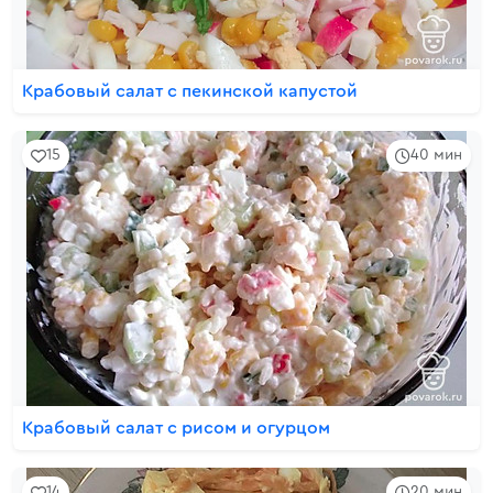
Крабовый салат с пекинской капустой
15
40 мин
Крабовый салат с рисом и огурцом
14
20 мин