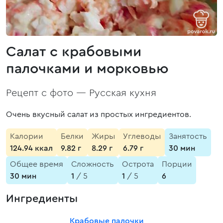
Салат с крабовыми
палочками и морковью
Рецепт с фото —
Русская кухня
Очень вкусный салат из простых ингредиентов.
Калории
Белки
Жиры
Углеводы
Занятость
124.94 ккал
9.82 г
8.29 г
6.79 г
30 мин
Общее время
Сложность
Острота
Порции
30 мин
1
/ 5
1
/ 5
6
Ингредиенты
Крабовые палочки