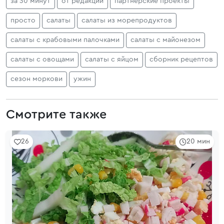
за 30 минут
от редакции
партнерские проекты
просто
салаты
салаты из морепродуктов
салаты с крабовыми палочками
салаты с майонезом
салаты с овощами
салаты с яйцом
сборник рецептов
сезон моркови
ужин
Смотрите также
26
20 мин