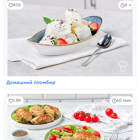
606
6 ч
Домашний пломбир
1.8K
40 мин