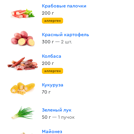
Крабовые палочки
200 г
аллерген
Красный картофель
300 г
— 2 шт.
Колбаса
200 г
аллерген
Кукуруза
70 г
Зеленый лук
50 г
— 1 пучок
Майонез