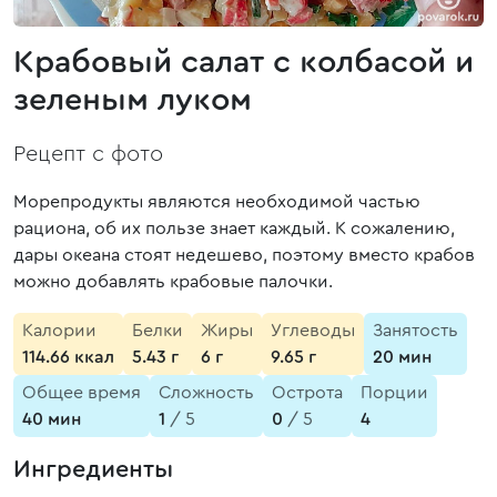
Крабовый салат с колбасой и
зеленым луком
Рецепт с фото
Морепродукты являются необходимой частью
рациона, об их пользе знает каждый. К сожалению,
дары океана стоят недешево, поэтому вместо крабов
можно добавлять крабовые палочки.
Калории
Белки
Жиры
Углеводы
Занятость
114.66 ккал
5.43 г
6 г
9.65 г
20 мин
Общее время
Сложность
Острота
Порции
40 мин
1
/ 5
0
/ 5
4
Ингредиенты