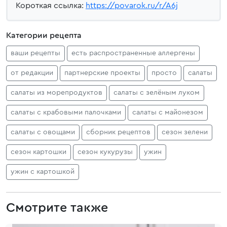
Короткая ссылка:
https://povarok.ru/r/A6j
Категории рецепта
ваши рецепты
есть распространенные аллергены
от редакции
партнерские проекты
просто
салаты
салаты из морепродуктов
салаты с зелёным луком
салаты с крабовыми палочками
салаты с майонезом
салаты с овощами
сборник рецептов
сезон зелени
сезон картошки
сезон кукурузы
ужин
ужин с картошкой
Смотрите также