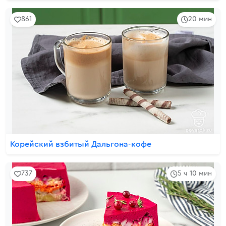
861
20 мин
Корейский взбитый Дальгона-кофе
737
5 ч 10 мин