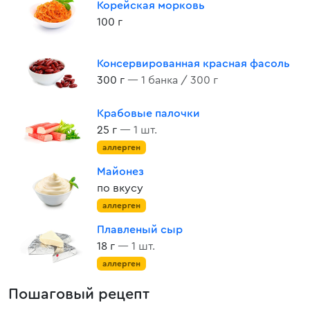
Корейская морковь
100 г
Консервированная красная фасоль
300 г
— 1 банка / 300 г
Крабовые палочки
25 г
— 1 шт.
аллерген
Майонез
по вкусу
аллерген
Плавленый сыр
18 г
— 1 шт.
аллерген
Пошаговый рецепт