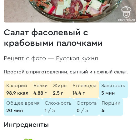
Салат фасолевый с
крабовыми палочками
Рецепт с фото —
Русская кухня
Простой в приготовлении, сытный и нежный салат.
Калории
Белки
Жиры
Углеводы
Занятость
98.9 ккал
4.88 г
2.5 г
14.4 г
5 мин
Общее время
Сложность
Острота
Порции
20 мин
1
/ 5
0
/ 5
4
Ингредиенты