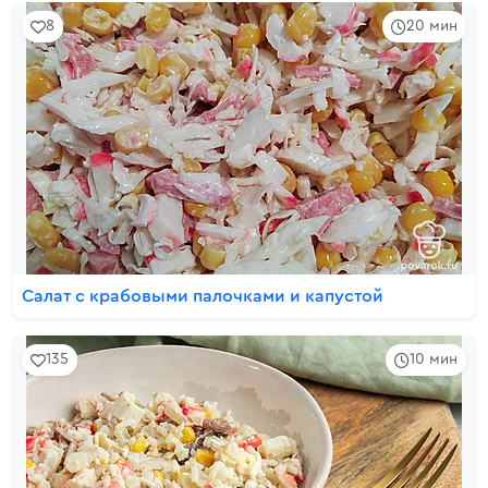
8
20 мин
Салат с крабовыми палочками и капустой
135
10 мин