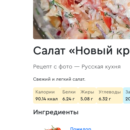
Салат «Новый к
Рецепт с фото —
Русская кухня
Свежий и легкий салат.
Калории
Белки
Жиры
Углеводы
З
90.14 ккал
6.24 г
5.08 г
6.32 г
2
Ингредиенты
Помидор