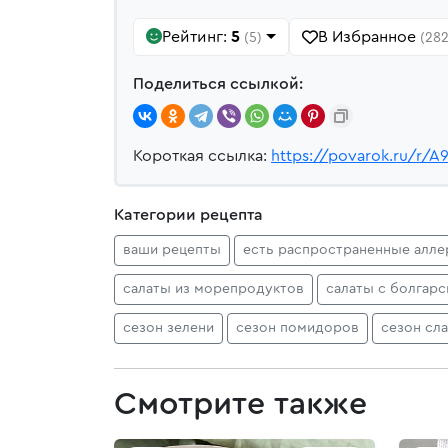
Рейтинг:
5
В Избранное
(5)
(282
Поделиться ссылкой:
Короткая ссылка:
https://povarok.ru/r/A
Категории рецепта
ваши рецепты
есть распространенные алле
салаты из морепродуктов
салаты с болгар
сезон зелени
сезон помидоров
сезон сл
Смотрите также