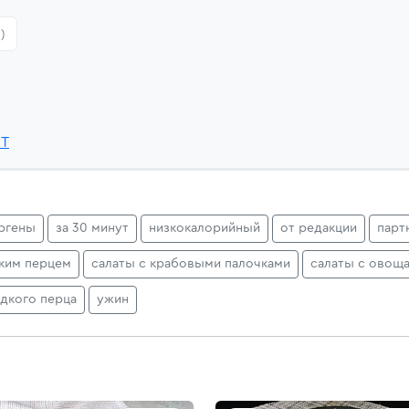
)
9T
ргены
за 30 минут
низкокалорийный
от редакции
парт
ским перцем
салаты с крабовыми палочками
салаты с овощ
адкого перца
ужин