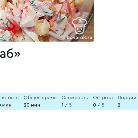
раб»
анятость
Общее время
Сложность
Острота
Порции
0 мин
20 мин
1
/ 5
0
/ 5
2