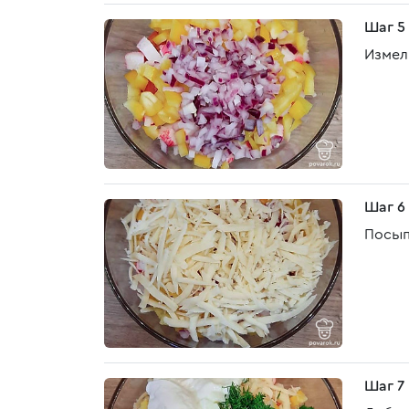
Шаг 5
Измел
Шаг 6
Посып
Шаг 7