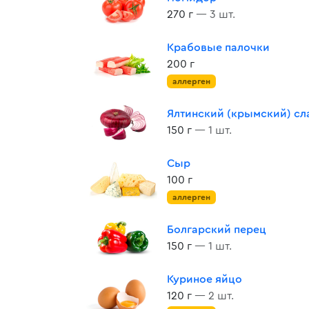
270 г
— 3 шт.
Крабовые палочки
200 г
аллерген
Ялтинский (крымский) сл
150 г
— 1 шт.
Сыр
100 г
аллерген
Болгарский перец
150 г
— 1 шт.
Куриное яйцо
120 г
— 2 шт.