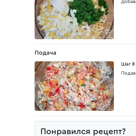
Добав
Подача
Шаг 8
Подав
Понравился рецепт?