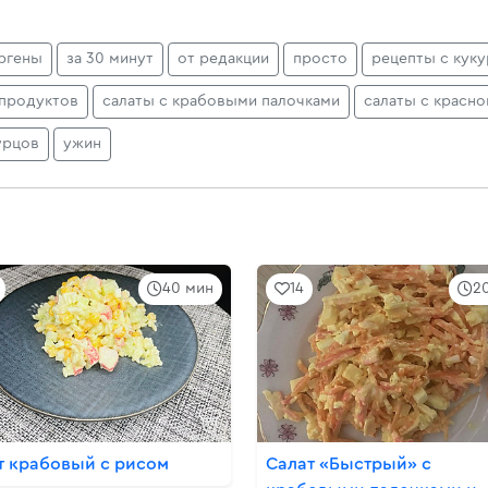
ргены
за 30 минут
от редакции
просто
рецепты с кук
епродуктов
салаты с крабовыми палочками
салаты с красно
урцов
ужин
40 мин
14
2
т крабовый с рисом
Салат «Быстрый» с