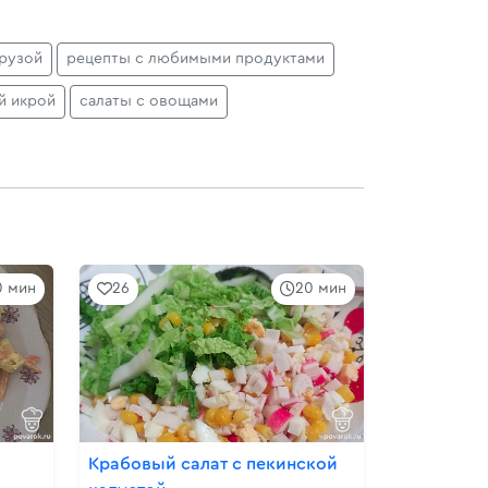
урузой
рецепты с любимыми продуктами
й икрой
салаты с овощами
0 мин
26
20 мин
Крабовый салат с пекинской