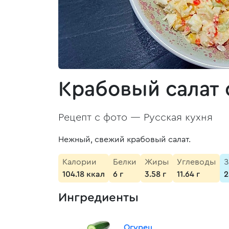
Крабовый салат 
Рецепт с фото —
Русская кухня
Нежный, свежий крабовый салат.
Калории
Белки
Жиры
Углеводы
З
104.18 ккал
6 г
3.58 г
11.64 г
2
Ингредиенты
Огурец