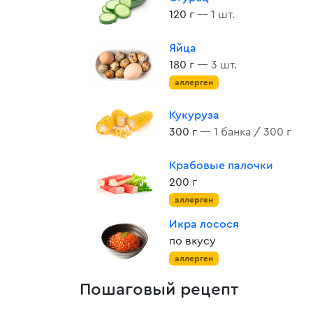
120 г
— 1 шт.
Яйца
180 г
— 3 шт.
аллерген
Кукуруза
300 г
— 1 банка / 300 г
Крабовые палочки
200 г
аллерген
Икра лосося
по вкусу
аллерген
Пошаговый рецепт