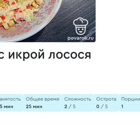
с икрой лосося
анятость
Общее время
Сложность
Острота
Порци
5 мин
25 мин
2
/ 5
0
/ 5
1