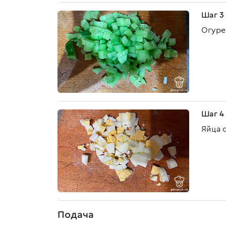
Шаг 3
Огуре
Шаг 4
Яйца 
Подача