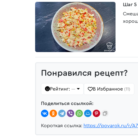
Шаг 5
Смеша
хорош
Понравился рецепт?
Рейтинг:
В Избранное
—
(11)
Поделиться ссылкой:
Короткая ссылка:
https://povarok.ru/r/A