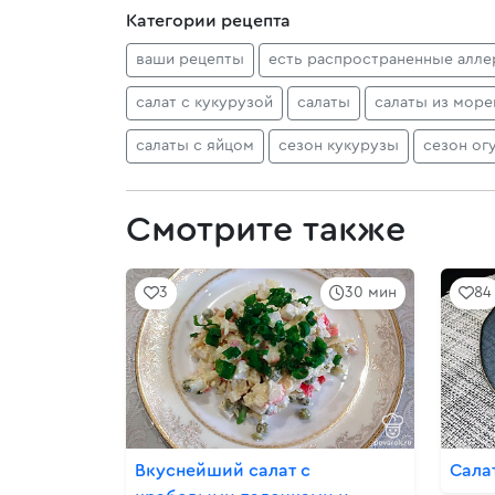
Категории рецепта
ваши рецепты
есть распространенные алле
салат с кукурузой
салаты
салаты из мор
салаты с яйцом
сезон кукурузы
сезон ог
Смотрите также
3
30 мин
84
Вкуснейший салат с
Сала