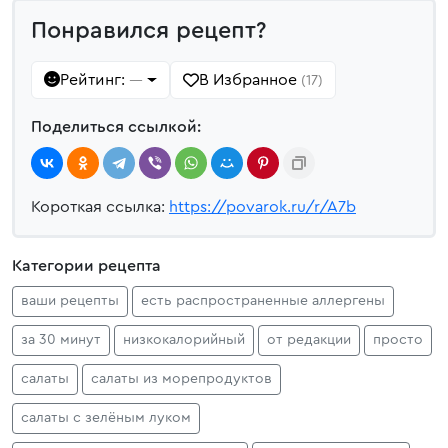
Понравился рецепт?
Рейтинг:
В Избранное
—
(17)
Поделиться ссылкой:
Короткая ссылка:
https://povarok.ru/r/A7b
Категории рецепта
ваши рецепты
есть распространенные аллергены
за 30 минут
низкокалорийный
от редакции
просто
салаты
салаты из морепродуктов
салаты с зелёным луком