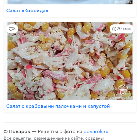
Салат «Коррида»
8
20 мин
Салат с крабовыми палочками и капустой
©
Поварок
— Рецепты с фото на
povarok.ru
Все рецепты, размещенные на сайте, созданы