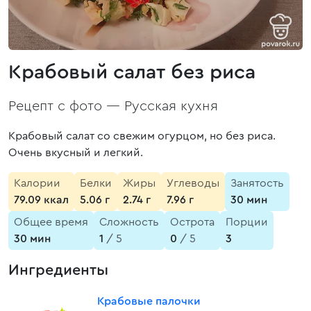
Крабовый салат без риса
Рецепт с фото —
Русская кухня
Крабовый салат со свежим огурцом, но без риса.
Очень вкусный и легкий.
Калории
Белки
Жиры
Углеводы
Занятость
79.09 ккал
5.06 г
2.74 г
7.96 г
30 мин
Общее время
Сложность
Острота
Порции
30 мин
1
/ 5
0
/ 5
3
Ингредиенты
Крабовые палочки