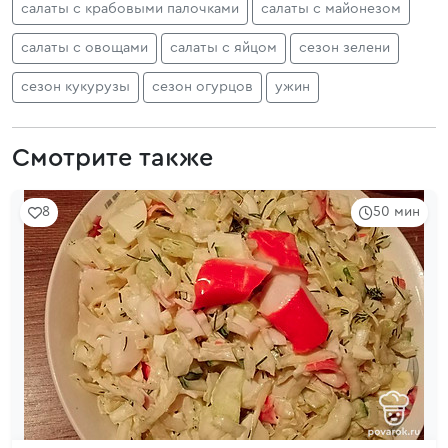
салаты с крабовыми палочками
салаты с майонезом
салаты с овощами
салаты с яйцом
сезон зелени
сезон кукурузы
сезон огурцов
ужин
Смотрите также
8
50 мин