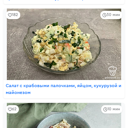
182
30 мин
Салат с крабовыми палочками, яйцом, кукурузой и
майонезом
62
10 мин