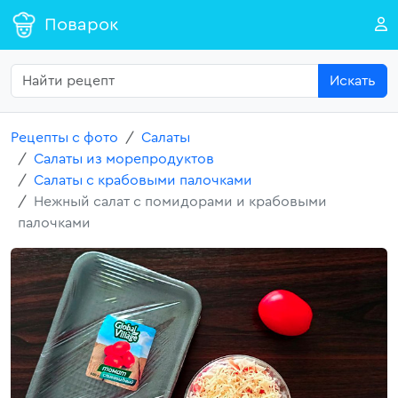
Поварок
Искать
Рецепты с фото
Салаты
Салаты из морепродуктов
Салаты с крабовыми палочками
Нежный салат с помидорами и крабовыми
палочками