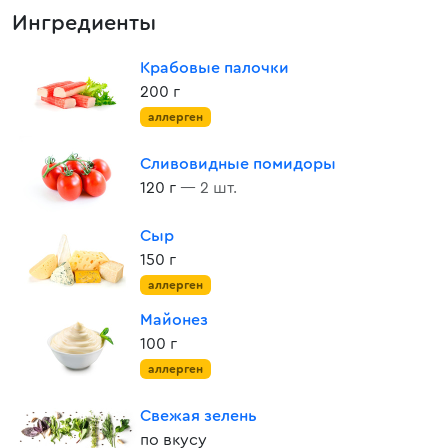
Ингредиенты
Крабовые палочки
200 г
аллерген
Сливовидные помидоры
120 г
— 2 шт.
Сыр
150 г
аллерген
Майонез
100 г
аллерген
Свежая зелень
по вкусу