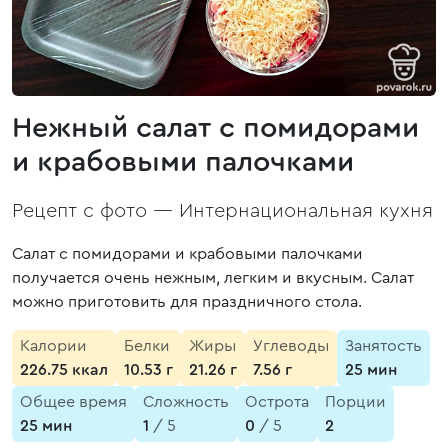
Нежный салат с помидорами
и крабовыми палочками
Рецепт с фото —
Интернациональная кухня
Салат с помидорами и крабовыми палочками
получается очень нежным, легким и вкусным. Салат
можно приготовить для праздничного стола.
Калории
Белки
Жиры
Углеводы
Занятость
226.75 ккал
10.53 г
21.26 г
7.56 г
25 мин
Общее время
Сложность
Острота
Порции
25 мин
1
/ 5
0
/ 5
2